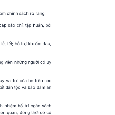
hóm chính sách rõ ràng:
cấp báo chí, tập huấn, bồi
ễ, tết; hỗ trợ khi ốm đau,
ng viên những người có uy
uy vai trò của họ trên các
 kết dân tộc và bảo đảm an
h nhiệm bố trí ngân sách
iên quan, đồng thời có cơ