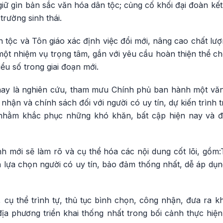
iữ gìn bản sắc văn hóa dân tộc; củng cố khối đại đoàn kế
trường sinh thái.
ân tộc và Tôn giáo xác định việc đổi mới, nâng cao chất lư
à một nhiệm vụ trọng tâm, gắn với yêu cầu hoàn thiện thể ch
ểu số trong giai đoạn mới.
nay là nghiên cứu, tham mưu Chính phủ ban hành một vă
 nhận và chính sách đối với người có uy tín, dự kiến trình
hằm khắc phục những khó khăn, bất cập hiện nay và đổ
 mới sẽ làm rõ và cụ thể hóa các nội dung cốt lõi, gồm:T
ện lựa chọn người có uy tín, bảo đảm thống nhất, dễ áp dụn
 cụ thể trình tự, thủ tục bình chọn, công nhận, đưa ra k
địa phương triển khai thống nhất trong bối cảnh thực hiệ