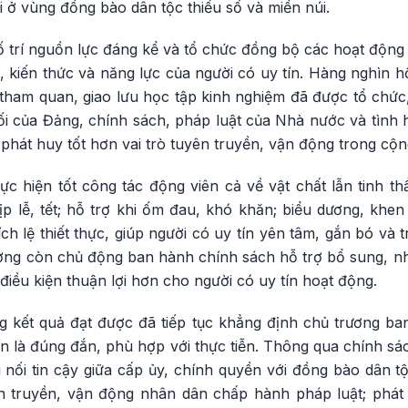
i ở vùng đồng bào dân tộc thiểu số và miền núi.
ố trí nguồn lực đáng kể và tổ chức đồng bộ các hoạt động
kiến thức và năng lực của người có uy tín. Hàng nghìn hộ
tham quan, giao lưu học tập kinh nghiệm đã được tổ chức,
i của Đảng, chính sách, pháp luật của Nhà nước và tình hì
 phát huy tốt hơn vai trò tuyên truyền, vận động trong cộ
c hiện tốt công tác động viên cả về vật chất lẫn tinh thầ
ịp lễ, tết; hỗ trợ khi ốm đau, khó khăn; biểu dương, khen
ch lệ thiết thực, giúp người có uy tín yên tâm, gắn bó và t
ơng còn chủ động ban hành chính sách hỗ trợ bổ sung, n
điều kiện thuận lợi hơn cho người có uy tín hoạt động.
 kết quả đạt được đã tiếp tục khẳng định chủ trương ba
tín là đúng đắn, phù hợp với thực tiễn. Thông qua chính sác
u nối tin cậy giữa cấp ủy, chính quyền với đồng bào dân t
ên truyền, vận động nhân dân chấp hành pháp luật; phát t