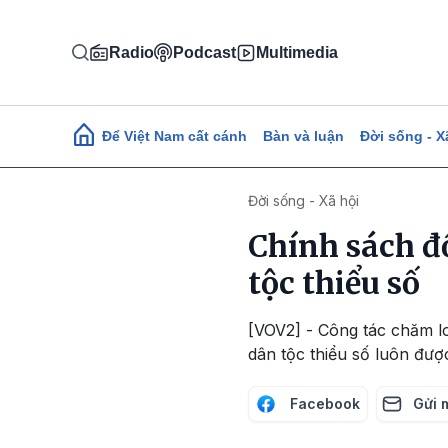
Nhảy đến nội dung
Radio
Podcast
Multimedia
Main navigation
Để Việt Nam cất cánh
Bàn và luận
Đời sống - X
Đời sống - Xã hội
Chính sách đố
tộc thiểu số
[VOV2] - Công tác chăm lo
dân tộc thiểu số luôn đư
Facebook
Gửi 