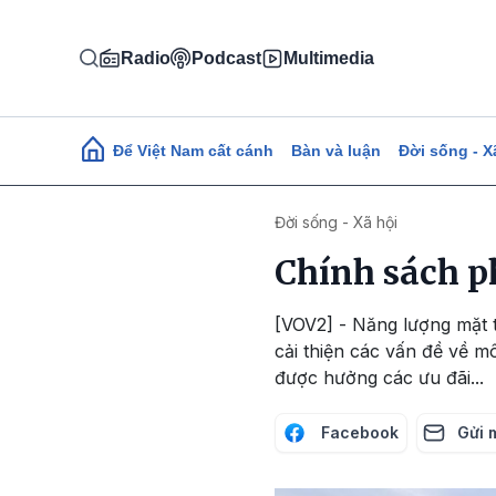
Nhảy đến nội dung
Radio
Podcast
Multimedia
Main navigation
Để Việt Nam cất cánh
Bàn và luận
Đời sống - X
Đời sống - Xã hội
Chính sách ph
[VOV2] - Năng lượng mặt t
cải thiện các vấn đề về m
được hưởng các ưu đãi...
Facebook
Gửi 