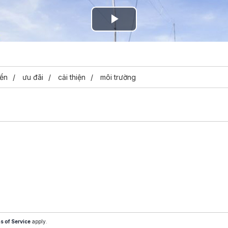
Play
Video
iển
ưu đãi
cải thiện
môi trường
s of Service
apply.