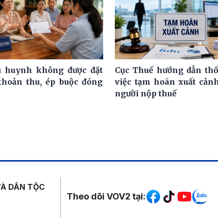
ụ huynh không được đặt
Cục Thuế hướng dẫn th
khoản thu, ép buộc đóng
việc tạm hoãn xuất cảnh
người nộp thuế
Mạng xã hội
VÀ DÂN TỘC
Theo dõi VOV2 tại: