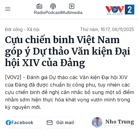
Nhảy đến nội dung
Podcast
Radio
Multimedia
Main navigation
Đời sống - Xã hội
Thứ năm, 16:17, 06/11/2025
Cựu chiến binh Việt Nam
góp ý Dự thảo Văn kiện Đại
hội XIV của Đảng
[VOV2] - Đánh giá Dự thảo các Văn kiện Đại hội XIV
của Đảng đã được chuẩn bị công phu, tuy nhiên các
cựu chiến binh đề nghị cân nhắc bổ sung một số điểm
nhằm sớm hiện thực hóa khát vọng vươn mình trong
kỷ nguyên mới.
Nho Trung
Facebook
Gửi mail