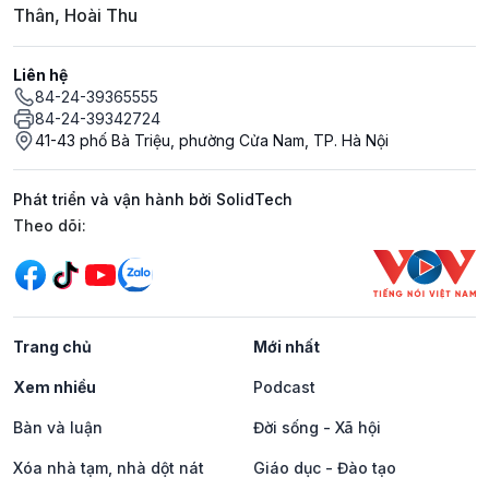
Thân, Hoài Thu
Liên hệ
84-24-39365555
84-24-39342724
41-43 phố Bà Triệu, phường Cửa Nam, TP. Hà Nội
Phát triển và vận hành bởi SolidTech
Mạng xã hội
Theo dõi:
Trang chủ
Mới nhất
Xem nhiều
Podcast
Bàn và luận
Đời sống - Xã hội
Xóa nhà tạm, nhà dột nát
Giáo dục - Đào tạo