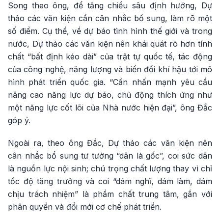
Song theo ông, để tăng chiều sâu định hướng, Dự
thảo các văn kiện cần cân nhắc bổ sung, làm rõ một
số điểm. Cụ thể, về dự báo tình hình thế giới và trong
nước, Dự thảo các văn kiện nên khái quát rõ hơn tính
chất “bất định kéo dài” của trật tự quốc tế, tác động
của công nghệ, năng lượng và biến đổi khí hậu tới mô
hình phát triển quốc gia. “Cần nhấn mạnh yêu cầu
nâng cao năng lực dự báo, chủ động thích ứng như
một năng lực cốt lõi của Nhà nước hiện đại”, ông Đắc
góp ý.
Ngoài ra, theo ông Đắc, Dự thảo các văn kiện nên
cân nhắc bổ sung tư tưởng “dân là gốc”, coi sức dân
là nguồn lực nội sinh; chú trọng chất lượng thay vì chỉ
tốc độ tăng trưởng và coi “dám nghĩ, dám làm, dám
chịu trách nhiệm” là phẩm chất trung tâm, gắn với
phân quyền và đổi mới cơ chế phát triển.