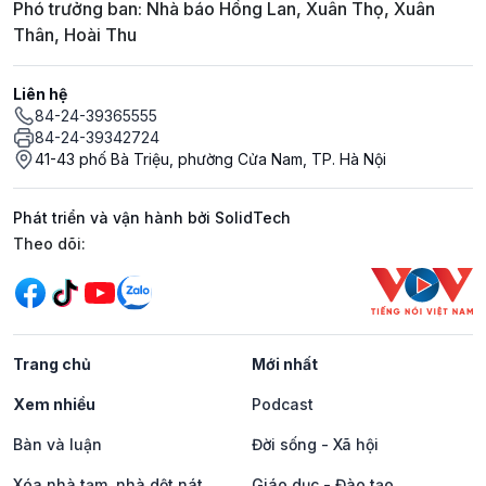
Phó trưởng ban: Nhà báo Hồng Lan, Xuân Thọ, Xuân
Thân, Hoài Thu
Liên hệ
84-24-39365555
84-24-39342724
41-43 phố Bà Triệu, phường Cửa Nam, TP. Hà Nội
Phát triển và vận hành bởi SolidTech
Mạng xã hội
Theo dõi:
Trang chủ
Mới nhất
Xem nhiều
Podcast
Bàn và luận
Đời sống - Xã hội
Xóa nhà tạm, nhà dột nát
Giáo dục - Đào tạo