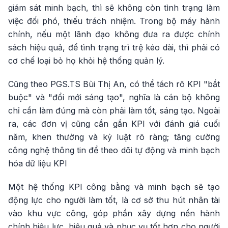
giám sát minh bạch, thì sẽ không còn tình trạng làm
việc đối phó, thiếu trách nhiệm. Trong bộ máy hành
chính, nếu một lãnh đạo không đưa ra được chính
sách hiệu quả, để tình trạng trì trệ kéo dài, thì phải có
cơ chế loại bỏ họ khỏi hệ thống quản lý.
Cũng theo PGS.TS Bùi Thị An, có thể tách rõ KPI "bắt
buộc" và "đổi mới sáng tạo", nghĩa là cán bộ không
chỉ cần làm đúng mà còn phải làm tốt, sáng tạo. Ngoài
ra, các đơn vị cũng cần gắn KPI với đánh giá cuối
năm, khen thưởng và kỷ luật rõ ràng; tăng cường
công nghệ thông tin để theo dõi tự động và minh bạch
hóa dữ liệu KPI
Một hệ thống KPI công bằng và minh bạch sẽ tạo
động lực cho người làm tốt, là cơ sở thu hút nhân tài
vào khu vực công, góp phần xây dựng nền hành
chính hiệu lực, hiệu quả và phục vụ tốt hơn cho người