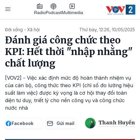
Nhảy đến nội dung
Podcast
Radio
Multimedia
Main navigation
Đời sống - Xã hội
Thứ bảy, 12:26, 10/05/2025
Đánh giá công chức theo
KPI: Hết thời "nhập nhằng"
chất lượng
[VOV2] - Việc xác định mức độ hoàn thành nhiệm vụ
của cán bộ, công thức theo KPI (chỉ số đo lường hiệu
suất làm việc) được kỳ vọng là cơ hội thay đổi toàn
diện tư duy, triết lý cho nền công vụ và công chức
nước nhà
Thanh Huyền
Facebook
Gửi mail