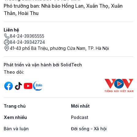
Phó trưởng ban: Nhà báo Hồng Lan, Xuân Thọ, Xuân
Thân, Hoài Thu
Liên hệ
84-24-39365555
84-24-39342724
41-43 phố Bà Triệu, phường Cửa Nam, TP. Hà Nội
Phát triển và vận hành bởi SolidTech
Mạng xã hội
Theo dõi:
Trang chủ
Mới nhất
Xem nhiều
Podcast
Bàn và luận
Đời sống - Xã hội