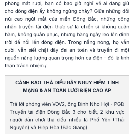
phòng mát rượi, bạn có bao giờ nghĩ về ai đang giữ
cho dòng điện ấy không ngừng chảy? Giữa những đồi
núi cao ngút mắt của miền Đông Bắc, những công
nhân truyền tải điện thực sự là chiến sĩ không quân
hàm, không quân phục, nhưng hàng ngày leo lên đỉnh
trời để nối liền dòng điện. Trong nắng nóng, họ vẫn
cười, vẫn siết chặt dây đai an toàn và truyền đi một
nguồn năng lượng quan trọng hơn cả điện – đó là tinh
thần trách nhiệm./.
CẢNH BÁO THẢ DIỀU GÂY NGUY HIỂM TÍNH
MẠNG & AN TOÀN LƯỚI ĐIỆN CAO ÁP
Trả lời phóng viên VOV2, ông Đinh Nho Hợi - PGĐ
Truyền tải điện Đông Bắc 3 cho biết, 2 khu vực
người dân chơi thả diều nhiều là Phổ Yên (Thái
Nguyên) và Hiệp Hòa (Bắc Giang).