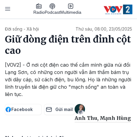
Nhảy đến nội dung
Podcast
Radio
Multimedia
Main navigation
Đời sống - Xã hội
Thứ sáu, 08:00, 23/05/2025
Giữ dòng điện trên đỉnh cột
cao
[VOV2] - Ở nơi cột điện cao thế cắm mình giữa núi đồi
Lạng Sơn, có những con người vẫn âm thầm bám trụ
với dây cáp, sứ cách điện, bu lông. Họ là những người
lính truyền tải điện giữ cho "mạch sống" an toàn và
liên tục.
Facebook
Gửi mail
Anh Thu, Mạnh Hùng