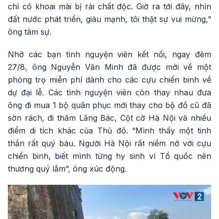
chỉ có khoai mài bị rải chất độc. Giờ ra tới đây, nhìn
đất nước phát triển, giàu mạnh, tôi thật sự vui mừng,”
ông tâm sự.
Nhờ các bạn tình nguyện viên kết nối, ngay đêm
27/8, ông Nguyễn Văn Minh đã được mời về một
phòng trọ miễn phí dành cho các cựu chiến binh về
dự đại lễ. Các tình nguyện viên còn thay nhau đưa
ông đi mua 1 bộ quân phục mới thay cho bộ đồ cũ đã
sờn rách, đi thăm Lăng Bác, Cột cờ Hà Nội và nhiều
điểm di tích khác của Thủ đô. “Mình thấy một tinh
thần rất quý báu. Người Hà Nội rất niềm nở với cựu
chiến binh, biết mình từng hy sinh vì Tổ quốc nên
thương quý lắm”, ông xúc động.