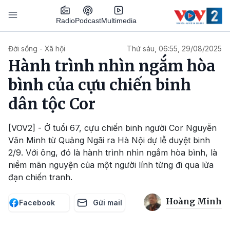
Nhảy đến nội dung
Podcast
Radio
Multimedia
Main navigation
Đời sống - Xã hội
Thứ sáu, 06:55, 29/08/2025
Hành trình nhìn ngắm hòa
bình của cựu chiến binh
dân tộc Cor
[VOV2] - Ở tuổi 67, cựu chiến binh người Cor Nguyễn
Văn Minh từ Quảng Ngãi ra Hà Nội dự lễ duyệt binh
2/9. Với ông, đó là hành trình nhìn ngắm hòa bình, là
niềm mãn nguyện của một người lính từng đi qua lửa
đạn chiến tranh.
Hoàng Minh
Facebook
Gửi mail