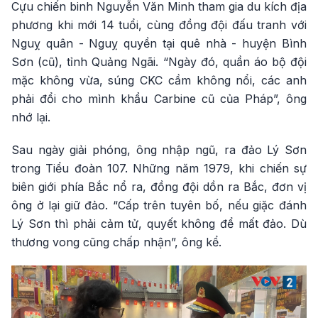
Cựu chiến binh Nguyễn Văn Minh tham gia du kích địa
phương khi mới 14 tuổi, cùng đồng đội đấu tranh với
Nguỵ quân - Nguỵ quyền tại quê nhà - huyện Bình
Sơn (cũ), tỉnh Quảng Ngãi. “Ngày đó, quần áo bộ đội
mặc không vừa, súng CKC cầm không nổi, các anh
phải đổi cho mình khẩu Carbine cũ của Pháp”, ông
nhớ lại.
Sau ngày giải phóng, ông nhập ngũ, ra đảo Lý Sơn
trong Tiểu đoàn 107. Những năm 1979, khi chiến sự
biên giới phía Bắc nổ ra, đồng đội dồn ra Bắc, đơn vị
ông ở lại giữ đảo. “Cấp trên tuyên bố, nếu giặc đánh
Lý Sơn thì phải cảm tử, quyết không để mất đảo. Dù
thương vong cũng chấp nhận”, ông kể.