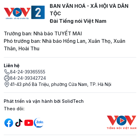
BAN VĂN HOÁ - XÃ HỘI VÀ DÂN
TỘC
Đài Tiếng nói Việt Nam
Trưởng ban: Nhà báo TUYẾT MAI
Phó trưởng ban: Nhà báo Hồng Lan, Xuân Thọ, Xuân
Thân, Hoài Thu
Liên hệ
84-24-39365555
84-24-39342724
41-43 phố Bà Triệu, phường Cửa Nam, TP. Hà Nội
Phát triển và vận hành bởi SolidTech
Mạng xã hội
Theo dõi: