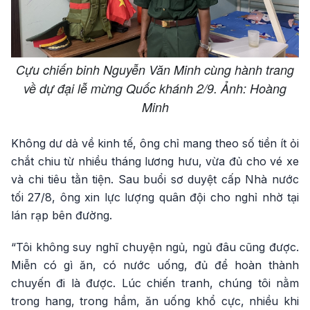
Cựu chiến binh Nguyễn Văn Minh cùng hành trang
về dự đại lễ mừng Quốc khánh 2/9. Ảnh: Hoàng
Minh
Không dư dả về kinh tế, ông chỉ mang theo số tiền ít ỏi
chắt chiu từ nhiều tháng lương hưu, vừa đủ cho vé xe
và chi tiêu tằn tiện. Sau buổi sơ duyệt cấp Nhà nước
tối 27/8, ông xin lực lượng quân đội cho nghỉ nhờ tại
lán rạp bên đường.
“Tôi không suy nghĩ chuyện ngủ, ngủ đâu cũng được.
Miễn có gì ăn, có nước uống, đủ để hoàn thành
chuyến đi là được. Lúc chiến tranh, chúng tôi nằm
trong hang, trong hầm, ăn uống khổ cực, nhiều khi