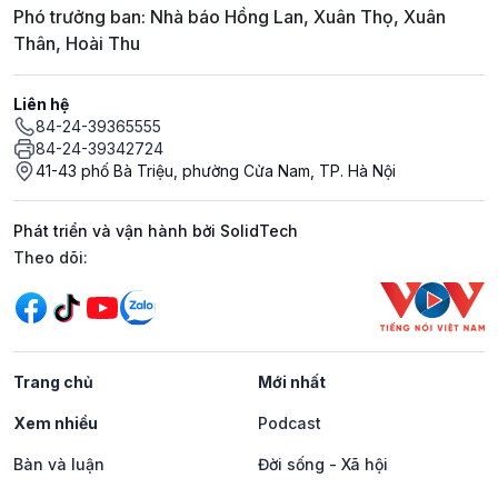
Phó trưởng ban: Nhà báo Hồng Lan, Xuân Thọ, Xuân
Thân, Hoài Thu
Liên hệ
84-24-39365555
84-24-39342724
41-43 phố Bà Triệu, phường Cửa Nam, TP. Hà Nội
Phát triển và vận hành bởi SolidTech
Mạng xã hội
Theo dõi:
Trang chủ
Mới nhất
Xem nhiều
Podcast
Bàn và luận
Đời sống - Xã hội