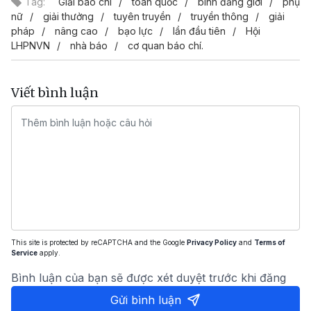
Tag:
Giải báo chí
toàn quốc
bình đẳng giới
phụ
nữ
giải thưởng
tuyên truyền
truyền thông
giải
pháp
nâng cao
bạo lực
lần đầu tiên
Hội
LHPNVN
nhà báo
cơ quan báo chí.
Viết bình luận
This site is protected by reCAPTCHA and the Google
Privacy Policy
and
Terms of
Service
apply.
Bình luận của bạn sẽ được xét duyệt trước khi đăng
Gửi bình luận