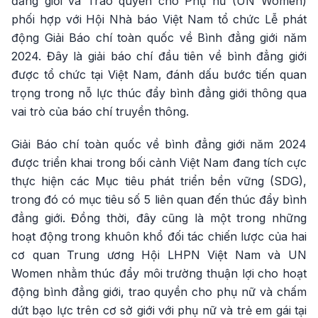
đẳng giới và Trao quyền cho Phụ nữ (UN Women)
phối hợp với Hội Nhà báo Việt Nam tổ chức Lễ phát
động Giải Báo chí toàn quốc về Bình đẳng giới năm
2024. Đây là giải báo chí đầu tiên về bình đẳng giới
được tổ chức tại Việt Nam, đánh dấu bước tiến quan
trọng trong nỗ lực thúc đẩy bình đẳng giới thông qua
vai trò của báo chí truyền thông.
Giải Báo chí toàn quốc về bình đẳng giới năm 2024
được triển khai trong bối cảnh Việt Nam đang tích cực
thực hiện các Mục tiêu phát triển bền vững (SDG),
trong đó có mục tiêu số 5 liên quan đến thúc đẩy bình
đẳng giới. Đồng thời, đây cũng là một trong những
hoạt động trong khuôn khổ đối tác chiến lược của hai
cơ quan Trung ương Hội LHPN Việt Nam và UN
Women nhằm thúc đẩy môi trường thuận lợi cho hoạt
động bình đẳng giới, trao quyền cho phụ nữ và chấm
dứt bạo lực trên cơ sở giới với phụ nữ và trẻ em gái tại