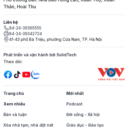
Thân, Hoài Thu
Liên hệ
84-24-39365555
84-24-39342724
41-43 phố Bà Triệu, phường Cửa Nam, TP. Hà Nội
Phát triển và vận hành bởi SolidTech
Mạng xã hội
Theo dõi:
Trang chủ
Mới nhất
Xem nhiều
Podcast
Bàn và luận
Đời sống - Xã hội
Xóa nhà tạm, nhà dột nát
Giáo dục - Đào tạo