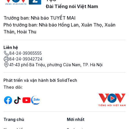
Đài Tiếng nói Việt Nam
Trưởng ban: Nhà báo TUYẾT MAI
Phó trưởng ban: Nhà báo Hồng Lan, Xuân Thọ, Xuân
Thân, Hoài Thu
Liên hệ
84-24-39365555
84-24-39342724
41-43 phố Bà Triệu, phường Cửa Nam, TP. Hà Nội
Phát triển và vận hành bởi SolidTech
Mạng xã hội
Theo dõi:
Trang chủ
Mới nhất