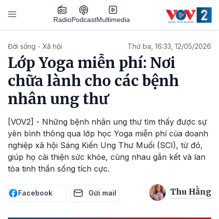
Nhảy đến nội dung
Podcast
Radio
Multimedia
Main navigation
Đời sống - Xã hội
Thứ ba, 16:33, 12/05/2026
Lớp Yoga miễn phí: Nơi
chữa lành cho các bệnh
nhân ung thư
[VOV2] - Những bệnh nhân ung thư tìm thấy được sự
yên bình thông qua lớp học Yoga miễn phí của doanh
nghiệp xã hội Sáng Kiến Ung Thư Muối (SCI), từ đó,
giúp họ cải thiện sức khỏe, cùng nhau gắn kết và lan
tỏa tinh thần sống tích cực.
Thu Hằng
Facebook
Gửi mail