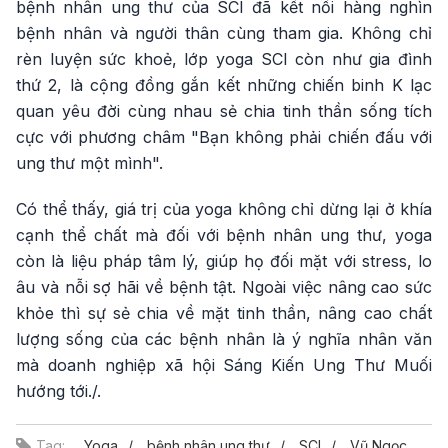
bệnh nhân ung thư của SCI đã kết nối hàng nghìn
bệnh nhân và người thân cùng tham gia. Không chỉ
rèn luyện sức khoẻ, lớp yoga SCI còn như gia đình
thứ 2, là cộng đồng gắn kết những chiến binh K lạc
quan yêu đời cùng nhau sẻ chia tinh thần sống tích
cực với phương châm "Bạn không phải chiến đấu với
ung thư một mình".
Có thể thấy, giá trị của yoga không chỉ dừng lại ở khía
cạnh thể chất mà đối với bệnh nhân ung thư, yoga
còn là liệu pháp tâm lý, giúp họ đối mặt với stress, lo
âu và nỗi sợ hãi về bệnh tật. Ngoài việc nâng cao sức
khỏe thì sự sẻ chia về mặt tinh thần, nâng cao chất
lượng sống của các bệnh nhân là ý nghĩa nhân văn
mà doanh nghiệp xã hội Sáng Kiến Ung Thư Muối
hướng tới./.
Tag:
Yoga
bệnh nhân ung thư
SCI
Vũ Ngọc