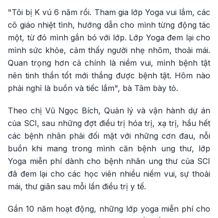
"Tôi bị K vú 6 năm rồi. Tham gia lớp Yoga vui lắm, các
cô giáo nhiệt tình, hướng dẫn cho mình từng động tác
một, từ đó mình gắn bó với lớp. Lớp Yoga đem lại cho
mình sức khỏe, cảm thấy người nhẹ nhõm, thoải mái.
Quan trọng hơn cả chính là niềm vui, mình bệnh tật
nên tinh thần tốt mới thắng được bệnh tật. Hôm nào
phải nghỉ là buồn và tiếc lắm", bà Tâm bày tỏ.
Theo chị Vũ Ngọc Bích, Quản lý và vận hành dự án
của SCI, sau những đợt điều trị hóa trị, xạ trị, hầu hết
các bệnh nhân phải đối mặt với những cơn đau, nỗi
buồn khi mang trong mình căn bệnh ung thư, lớp
Yoga miễn phí dành cho bệnh nhân ung thư của SCI
đã đem lại cho các học viên nhiều niềm vui, sự thoải
mái, thư giãn sau mỗi lần điều trị y tế.
Gần 10 năm hoạt động, những lớp yoga miễn phí cho