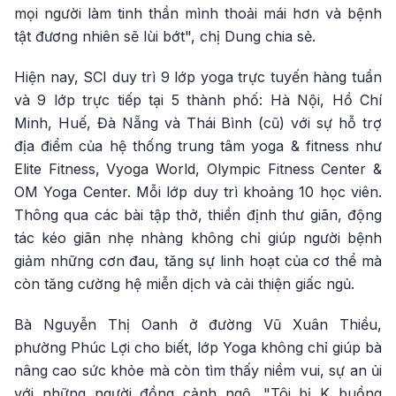
mọi người làm tinh thần mình thoải mái hơn và bệnh
tật đương nhiên sẽ lùi bớt", chị Dung chia sẻ.
Hiện nay, SCI duy trì 9 lớp yoga trực tuyến hàng tuần
và 9 lớp trực tiếp tại 5 thành phố: Hà Nội, Hồ Chí
Minh, Huế, Đà Nẵng và Thái Bình (cũ) với sự hỗ trợ
địa điểm của hệ thống trung tâm yoga & fitness như
Elite Fitness, Vyoga World, Olympic Fitness Center &
OM Yoga Center. Mỗi lớp duy trì khoảng 10 học viên.
Thông qua các bài tập thở, thiền định thư giãn, động
tác kéo giãn nhẹ nhàng không chỉ giúp người bệnh
giảm những cơn đau, tăng sự linh hoạt của cơ thể mà
còn tăng cường hệ miễn dịch và cải thiện giấc ngủ.
Bà Nguyễn Thị Oanh ở đường Vũ Xuân Thiều,
phường Phúc Lợi cho biết, lớp Yoga không chỉ giúp bà
nâng cao sức khỏe mà còn tìm thấy niềm vui, sự an ủi
với những người đồng cảnh ngộ. "Tôi bị K buồng