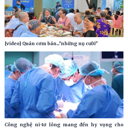
[video] Quán cơm bán..."những nụ cười"
Công nghệ ni-tơ lỏng mang đến hy vọng cho