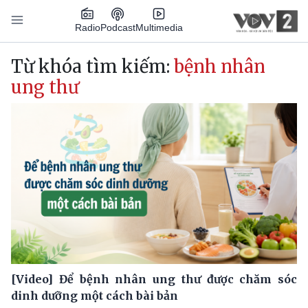
Nhảy đến nội dung
Podcast
Radio
Multimedia
Main navigation
Từ khóa tìm kiếm:
bệnh nhân
ung thư
[Video] Để bệnh nhân ung thư được chăm sóc
dinh dưỡng một cách bài bản