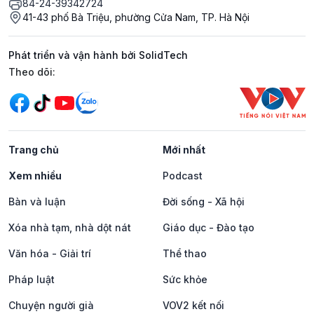
84-24-39342724
41-43 phố Bà Triệu, phường Cửa Nam, TP. Hà Nội
Phát triển và vận hành bởi SolidTech
Mạng xã hội
Theo dõi:
Trang chủ
Mới nhất
Xem nhiều
Podcast
Bàn và luận
Đời sống - Xã hội
Xóa nhà tạm, nhà dột nát
Giáo dục - Đào tạo
Văn hóa - Giải trí
Thể thao
Pháp luật
Sức khỏe
Chuyện người già
VOV2 kết nối