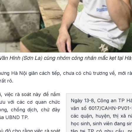
Văn Hinh (Sơn La) cùng nhóm công nhân mắc kẹt tại Hà
ng Hà Nội giãn cách tiếp, chưa có chủ trương về, mới rà 
ất rõ.
, việc rà soát này để nắm
Ngày 13-8, Công an TP H
mưu với các cơ quan chức
văn số 6017/CAHN-PV01-
òng, chống dịch, chứ đây
các quận, huyện, thị xã n
của UBND TP.
học sinh, sinh viên đang si
ủ đô cho rằng việc rà soát
tập tại TP có nhu cầu, n