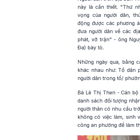
này là cần thiết. "Thứ 
vọng của người dân, th
động được các phương án 
đưa người dân về các đị
phát, vỡ trận" - ông Ng
Đa) bày tỏ.
Những ngày qua, bằng cá
khác nhau như: Tổ dân ph
người dân trong tổ/ phườn
Bà Lê Thị Then - Cán bộ
danh sách đối tượng nhận
người thân có nhu cầu trở
không có việc làm, sinh 
công an phường để làm th