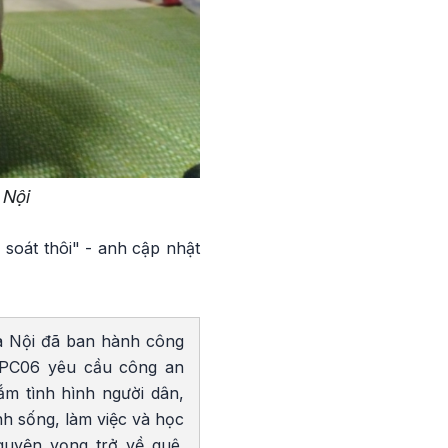
 Nội
soát thôi" - anh cập nhật
à Nội đã ban hành công
PC06 yêu cầu công an
ắm tình hình người dân,
nh sống, làm việc và học
guyện vọng trở về quê.