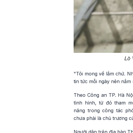
Lò 
"Tôi mong về lắm chứ. Như
tin tức mỗi ngày nên nắm r
Theo Công an TP. Hà Nội
tình hình, từ đó tham 
năng trong công tác ph
chưa phải là chủ trương 
Người dân trên địa bàn Th