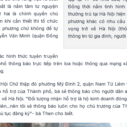
nhất là nắm tâm tư nguyện
Đồng thời nắm tình hình
ứ hai là chính quyền chủ
thường trú tại Hà Nội hiện 
khi cần thiết thì tổ chức
phương khác có nhu cầu 
a phương chứ không để tự
vọng trở về Hà Nội (th
uyễn Văn Minh (quận Đống
thông tin từ gia đình, người
c hình thức tuyên truyền
ố thông báo trực tiếp trên loa hoặc thông qua mạng xã
g.
 Hội Chữ thập đỏ phường Mỹ Đình 2, quận Nam Từ Liêm th
 hỗ trợ của Thành phố, bà sẽ thông báo cho người dân 
 về Hà Nội. "Đối tượng nhận hỗ trợ là hộ kinh doanh đóng
viên...nên tôi sẽ thông báo luôn cho họ chủ trương của
ủ tục đăng ký"- bà Then cho biết.