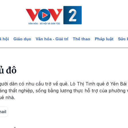
ã hội
Giáo dục
Văn hóa - Giải trí
Thể thao
Pháp luật
Sức 
ủ đô
gười dân có nhu cầu trở về quê. Lò Thị Tinh quê ở Yên Bá
áng thất nghiệp, sống bằng lương thực hỗ trợ của phường
uê nhà.
mail