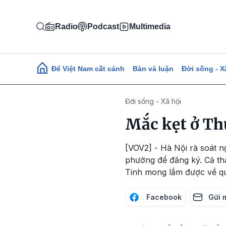
Nhảy đến nội dung
Radio
Podcast
Multimedia
Main navigation
Để Việt Nam cất cánh
Bàn và luận
Đời sống - X
Đời sống - Xã hội
Mắc kẹt ở Th
[VOV2] - Hà Nội rà soát n
phường để đăng ký. Cả th
Tinh mong lắm được về q
Facebook
Gửi 