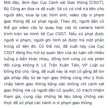
Mới đây, lãnh đạo Cục Cảnh sát Giao thông (CSGT),
Bộ Công an đưa ra đề xuất: Sẽ có cơ chế trả tiền cho
người dân, mua lại các hình ảnh, video clip vi phạm
giao thông để xử phạt nguội. Theo đó, người dân có
thể gửi video clip tự quay hay clip từ camera hành
trình trên xe mình tới Cục CSGT. Nếu xử phạt được
người vi phạm, người ghi hình sẽ được trả một phần
trong số tiền đó. Có thể nói, đề xuất này của Cục
CSGT đang thu hút sự quan tâm của dư luận với nhiều
luồng ý kiến khác nhau, đồng tình cũng có mà phản
đối cũng không ít. LS Trần Xuân Tiền, VP Luật sư
Đồng Đội cho rằng, đề xuất này là một cố gắng để tìm
giải pháp đẩy lùi tai nạn giao thông cũng như ý thức
chấp hành giao thông bằng việc không chỉ cảnh sát
giao thông mà cả người dân có quyền, có trách nhiệm
tham gia, cung cấp những tài liệu bằng chứng xác
thực để xử phạt các hành vi vi phạm giao thông.