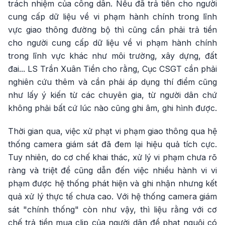
trách nhiệm của công dân. Nếu đã trả tiền cho người
cung cấp dữ liệu về vi phạm hành chính trong lĩnh
vực giao thông đường bộ thì cũng cần phải trả tiền
cho người cung cấp dữ liệu về vi phạm hành chính
trong lĩnh vực khác như môi trường, xây dựng, đất
đai... LS Trần Xuân Tiền cho rằng, Cục CSGT cần phải
nghiên cứu thêm và cần phải áp dụng thí điểm cũng
như lấy ý kiến từ các chuyên gia, từ người dân chứ
không phải bất cứ lúc nào cũng ghi âm, ghi hình được.
Thời gian qua, việc xử phạt vi phạm giao thông qua hệ
thống camera giám sát đã đem lại hiệu quả tích cực.
Tuy nhiên, do cơ chế khai thác, xử lý vi phạm chưa rõ
ràng và triệt để cũng dẫn đến việc nhiều hành vi vi
phạm được hệ thống phát hiện và ghi nhận nhưng kết
quả xử lý thực tế chưa cao. Với hệ thống camera giám
sát "chính thống" còn như vậy, thì liệu rằng với cơ
chế trả tiền mua clip của người dân để phạt nguội có