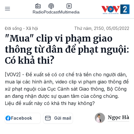
Nhảy đến nội dung
Podcast
Radio
Multimedia
Main navigation
Đời sống - Xã hội
Thứ năm, 21:50, 05/05/2022
"Mua" clip vi phạm giao
thông từ dân để phạt nguội:
Có khả thi?
[VOV2] - Đề xuất sẽ có cơ chế trả tiền cho người dân,
mua lại các hình ảnh, video clip vi phạm giao thông để
xử phạt nguội của Cục Cảnh sát Giao thông, Bộ Công
an đang nhận được sự quan tâm của công chúng.
Liệu đề xuất này có khả thi hay không?
Ngọc Hà
Facebook
Gửi mail