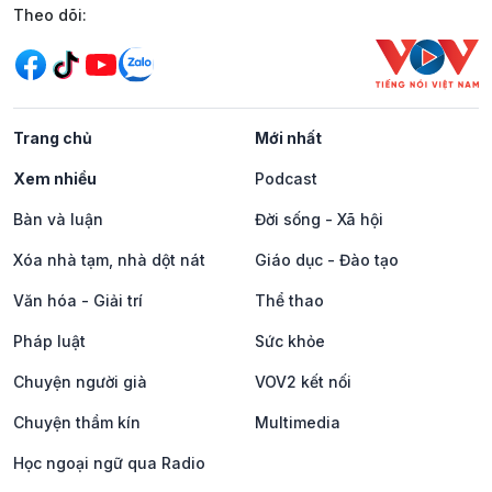
Mạng xã hội
Theo dõi:
Trang chủ
Mới nhất
Xem nhiều
Podcast
Bàn và luận
Đời sống - Xã hội
Xóa nhà tạm, nhà dột nát
Giáo dục - Đào tạo
Văn hóa - Giải trí
Thể thao
Pháp luật
Sức khỏe
Chuyện người già
VOV2 kết nối
Chuyện thầm kín
Multimedia
Học ngoại ngữ qua Radio