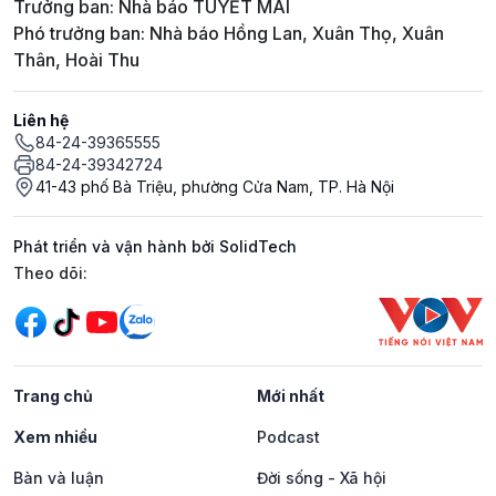
Trưởng ban: Nhà báo TUYẾT MAI
Phó trưởng ban: Nhà báo Hồng Lan, Xuân Thọ, Xuân
Thân, Hoài Thu
Liên hệ
84-24-39365555
84-24-39342724
41-43 phố Bà Triệu, phường Cửa Nam, TP. Hà Nội
Phát triển và vận hành bởi SolidTech
Mạng xã hội
Theo dõi:
Trang chủ
Mới nhất
Xem nhiều
Podcast
Bàn và luận
Đời sống - Xã hội