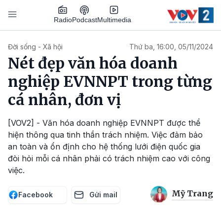
Nhảy đến nội dung
Podcast
Radio
Multimedia
Main navigation
Đời sống - Xã hội
Thứ ba, 16:00, 05/11/2024
Nét đẹp văn hóa doanh
nghiệp EVNNPT trong từng
cá nhân, đơn vị
[VOV2] - Văn hóa doanh nghiệp EVNNPT được thể
hiện thông qua tinh thần trách nhiệm. Việc đảm bảo
an toàn và ổn định cho hệ thống lưới điện quốc gia
đòi hỏi mỗi cá nhân phải có trách nhiệm cao với công
việc.
Mỹ Trang
Facebook
Gửi mail