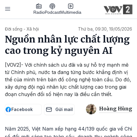
Nhảy đến nội dung
Podcast
Radio
Multimedia
Main navigation
Đời sống - Xã hội
Thứ ba, 09:30, 19/05/2026
Nguồn nhân lực chất lượng
cao trong kỷ nguyên AI
[VOV2]- Với chính sách ưu đãi và sự hỗ trợ mạnh mẽ
từ Chính phủ, nước ta đang từng bước khẳng định vị
thế của mình trên bản đồ công nghệ toàn cầu. Do đó,
xây dựng đội ngũ nhân lực chất lượng cao trong giai
đoạn chuyển đổi số hiện nay là điều cần thiết.
Hoàng Hùng
Facebook
Gửi mail
Năm 2025, Việt Nam xếp hạng 44/139 quốc gia về Chỉ
số đổi mới sáng tạo toàn cầu, doanh thu ngành công