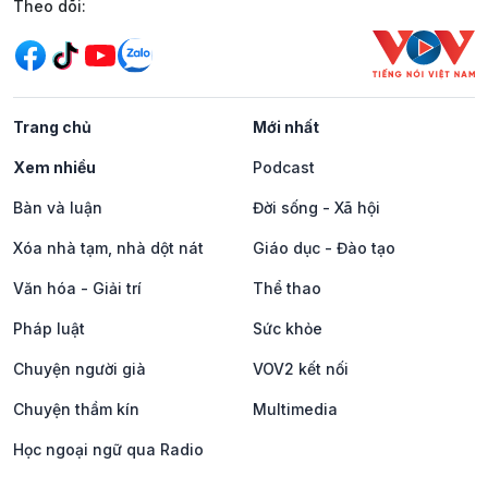
Mạng xã hội
Theo dõi:
Trang chủ
Mới nhất
Xem nhiều
Podcast
Bàn và luận
Đời sống - Xã hội
Xóa nhà tạm, nhà dột nát
Giáo dục - Đào tạo
Văn hóa - Giải trí
Thể thao
Pháp luật
Sức khỏe
Chuyện người già
VOV2 kết nối
Chuyện thầm kín
Multimedia
Học ngoại ngữ qua Radio