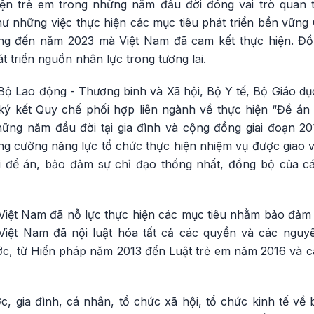
iện trẻ em trong những năm đầu đời đóng vai trò quan 
ư những việc thực hiện các mục tiêu phát triển bền vững 
ững đến năm 2023 mà Việt Nam đã cam kết thực hiện. Đồn
t triển nguồn nhân lực trong tương lai.
, Bộ Lao động - Thương binh và Xã hội, Bộ Y tế, Bộ Giáo d
ký kết Quy chế phối hợp liên ngành về thực hiện “Đề án 
hững năm đầu đời tại gia đình và cộng đồng giai đoạn 20
ng cường năng lực tổ chức thực hiện nhiệm vụ được giao v
ai đề án, bảo đảm sự chỉ đạo thống nhất, đồng bộ của c
Việt Nam đã nỗ lực thực hiện các mục tiêu nhằm bảo đảm s
iệt Nam đã nội luật hóa tất cả các quyền và các nguy
, từ Hiến pháp năm 2013 đến Luật trẻ em năm 2016 và các 
, gia đình, cá nhân, tổ chức xã hội, tổ chức kinh tế v