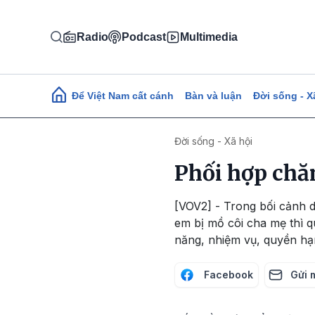
Nhảy đến nội dung
Radio
Podcast
Multimedia
Main navigation
Để Việt Nam cất cánh
Bàn và luận
Đời sống - X
Đời sống - Xã hội
Phối hợp chă
[VOV2] - Trong bối cảnh d
em bị mồ côi cha mẹ thì q
năng, nhiệm vụ, quyền hạ
Facebook
Gửi 