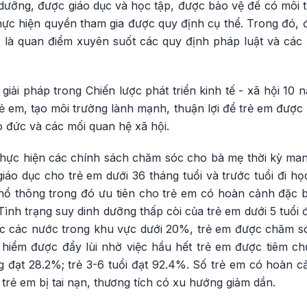
dưỡng, được giáo dục và học tập, được bảo vệ để có môi 
 thực hiện quyền tham gia được quy định cụ thể. Trong đó, 
m là quan điểm xuyên suốt các quy định pháp luật và các 
iải pháp trong Chiến lược phát triển kinh tế - xã hội 10
ẻ em, tạo môi trường lành mạnh, thuận lợi để trẻ em được p
đạo đức và các mối quan hệ xã hội.
thực hiện các chính sách chăm sóc cho bà mẹ thời kỳ mang
áo dục cho trẻ em dưới 36 tháng tuổi và trước tuổi đi họ
phổ thông trong đó ưu tiên cho trẻ em có hoàn cảnh đặc biệ
: Tình trạng suy dinh dưỡng thấp còi của trẻ em dưới 5 tuổi đ
c các nước trong khu vực dưới 20%, trẻ em được chăm s
hiểm được đẩy lùi nhờ việc hầu hết trẻ em được tiêm c
g đạt 28.2%; trẻ 3-6 tuổi đạt 92.4%. Số trẻ em có hoàn c
 trẻ em bị tai nạn, thương tích có xu hướng giảm dần.