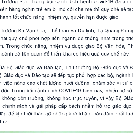
rường Sơn, trong bối cảnh dịch bệnh covid-19 đã ảnh
hiến hàng nghìn trẻ em bị mồ côi cha mẹ thì quy chế sẽ tạo
thành tốt chức năng, nhiệm vụ, quyền hạn được giao.
trưởng Bộ Văn hóa, Thể thao và Du lịch, Tạ Quang Đông
khai quy chế phối hợp liên ngành để thống nhất trong tri
m. Trong chức năng, nhiệm vụ được giao Bộ Văn hóa, Th
ngành có liên quan để triển khai có hiệu quả quy chế này.
 của Bộ Giáo dục và Đào tạo, Thứ trưởng Bộ Giáo dục và
 Bộ Giáo dục và Đào tạo sẽ tiếp tục phối hợp các bộ, ngành 
 việc nâng cao chát lượng nuôi dưỡng, chăm sóc vì sự phá
ời. Trong bối cảnh dịch COVID-19 hiện nay, nhiều cơ s
không đến trường, không học trực tuyến, vì vậy Bộ Giá
c chính sách và giải pháp cấp bách nhằm hỗ trợ giáo dục 
p để kịp thời tháo gỡ những khó khăn, bảo đảm chất lượng
 ra.