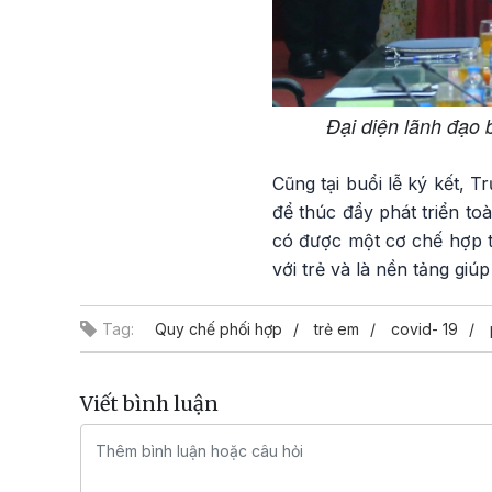
Đại diện lãnh đạo
Cũng tại buổi lễ ký kết, T
để thúc đẩy phát triển to
có được một cơ chế hợp t
với trẻ và là nền tảng gi
Tag:
Quy chế phối hợp
trẻ em
covid- 19
Viết bình luận