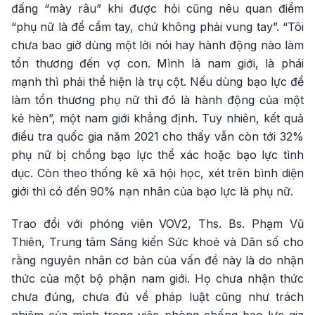
đấng “mày râu” khi được hỏi cũng nêu quan điểm
“phụ nữ là để cầm tay, chứ không phải vung tay”. “Tôi
chưa bao giờ dùng một lời nói hay hành động nào làm
tổn thương đến vợ con. Mình là nam giới, là phái
mạnh thì phải thể hiện là trụ cột. Nếu dùng bạo lực để
làm tổn thương phụ nữ thì đó là hành động của một
kẻ hèn”, một nam giới khẳng định. Tuy nhiên, kết quả
điều tra quốc gia năm 2021 cho thấy vẫn còn tới 32%
phụ nữ bị chồng bạo lực thể xác hoặc bạo lực tình
dục. Còn theo thống kê xã hội học, xét trên bình diện
giới thì có đến 90% nạn nhân của bạo lực là phụ nữ.
Trao đổi với phóng viên VOV2, Ths. Bs. Phạm Vũ
Thiên, Trung tâm Sáng kiến Sức khoẻ và Dân số cho
rằng nguyên nhân cơ bản của vấn đề này là do nhận
thức của một bộ phận nam giới. Họ chưa nhận thức
chưa đúng, chưa đủ về pháp luật cũng như trách