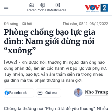
Nhảy đến nội dung
Podcast
Radio
Multimedia
Main navigation
Đời sống - Xã hội
Thứ năm, 08:12, 08/12/2022
Phòng chống bạo lực gia
đình: Nam giới đừng nói
“xuông”
[VOV2] - Khi được hỏi, thường thì người đàn ông nào
cũng phản đối, lên án các hành vi bạo lực với phụ nữ.
Tuy nhiên, bạo lực vẫn âm thầm diễn ra trong nhiều
gia đình mà thủ phạm thường là nam giới.
Nho Trung
Facebook
Gửi mail
Chúng ta thường nói “Phụ nữ là để yêu thương”. Nhiều