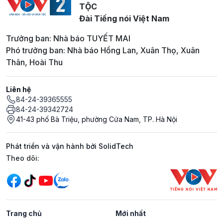
TỘC
Đài Tiếng nói Việt Nam
Trưởng ban: Nhà báo TUYẾT MAI
Phó trưởng ban: Nhà báo Hồng Lan, Xuân Thọ, Xuân
Thân, Hoài Thu
Liên hệ
84-24-39365555
84-24-39342724
41-43 phố Bà Triệu, phường Cửa Nam, TP. Hà Nội
Phát triển và vận hành bởi SolidTech
Mạng xã hội
Theo dõi:
Trang chủ
Mới nhất