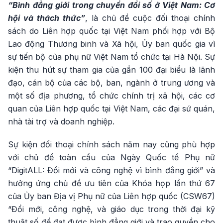
“Bình đẳng giới trong chuyển đổi số ở Việt Nam: Cơ
hội và thách thức”
, là chủ đề cuộc đối thoại chính
sách do Liên hợp quốc tại Việt Nam phối hợp với Bộ
Lao động Thương binh và Xã hội, Ủy ban quốc gia vì
sự tiến bộ của phụ nữ Việt Nam tổ chức tại Hà Nội. Sự
kiện thu hút sự tham gia của gần 100 đại biểu là lãnh
đạo, cán bộ của các bộ, ban, ngành ở trung ương và
một số địa phương, tổ chức chính trị xã hội, các cơ
quan của Liên hợp quốc tại Việt Nam, các đại sứ quán,
nhà tài trợ và doanh nghiệp.
Sự kiện đối thoại chính sách năm nay cũng phù hợp
với chủ đề toàn cầu của Ngày Quốc tế Phụ nữ
“DigitALL: Đổi mới và công nghệ vì bình đẳng giới” và
hưởng ứng chủ đề ưu tiên của Khóa họp lần thứ 67
của Ủy ban Địa vị Phụ nữ của Liên hợp quốc (CSW67)
“Đổi mới, công nghệ, và giáo dục trong thời đại kỹ
thuật số để đạt được bình đẳng giới và trao quyền cho