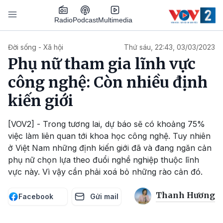
Nhảy đến nội dung
Podcast
Radio
Multimedia
Main navigation
Đời sống - Xã hội
Thứ sáu, 22:43, 03/03/2023
Phụ nữ tham gia lĩnh vực
công nghệ: Còn nhiều định
kiến giới
[VOV2] - Trong tương lai, dự báo sẽ có khoảng 75%
việc làm liên quan tới khoa học công nghệ. Tuy nhiên
ở Việt Nam những định kiến giới đã và đang ngăn cản
phụ nữ chọn lựa theo đuổi nghề nghiệp thuộc lĩnh
vực này. Vì vậy cần phải xoá bỏ những rào cản đó.
Thanh Hương
Facebook
Gửi mail