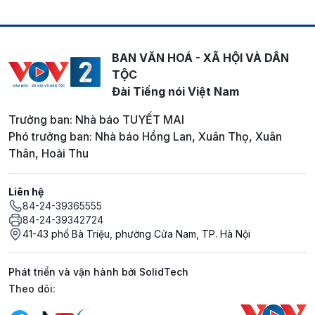
BAN VĂN HOÁ - XÃ HỘI VÀ DÂN
TỘC
Đài Tiếng nói Việt Nam
Trưởng ban: Nhà báo TUYẾT MAI
Phó trưởng ban: Nhà báo Hồng Lan, Xuân Thọ, Xuân
Thân, Hoài Thu
Liên hệ
84-24-39365555
84-24-39342724
41-43 phố Bà Triệu, phường Cửa Nam, TP. Hà Nội
Phát triển và vận hành bởi SolidTech
Mạng xã hội
Theo dõi: