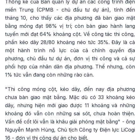
Thống kê của Ban quản lý dự án các công trình điện
miền Trung (CPMB - chủ đầu tư dự án), tính đến
tháng 10, cho thấy các địa phương đã bàn giao mặt
bằng móng đạt 98% vị trí; còn bàn giao hành lang
tuyến mới đạt 64% khoảng cột. Về công tác thi công,
phần kéo dây 28/80 khoảng néo tức 35%. Đây là cả
một hành trình nỗ lực của cả chính quyền địa
phương, chủ đầu tư dự án, đơn vị thi công và cả sự
phối hợp của nhân dân địa phương. Thế nhưng, còn
1% tức vẫn đang còn những rào cản.
"Thi công móng cột, kéo dây, đến nay địa phương
chưa bàn giao mặt bằng. Mặc dù có 33 khoảng kéo
dây, nhưng hiện mới giao được 11 khoảng và những
khoảng đó vẫn còn những sai sót, chưa hoàn thiện.
Vấn đề cốt lõi vẫn là khâu giải phóng mặt bằng" - ông
Nguyễn Mạnh Hùng, Chủ tịch Công ty Điện lực LiCogi
16 - đơn vị thi công dự án cho biết.