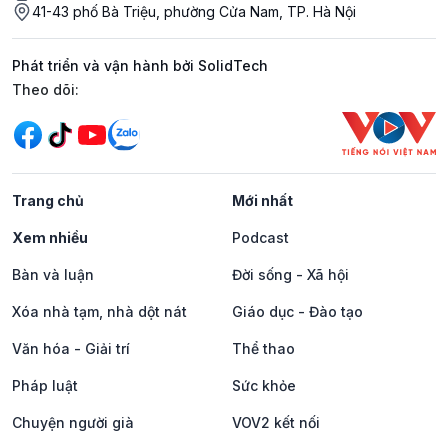
41-43 phố Bà Triệu, phường Cửa Nam, TP. Hà Nội
Phát triển và vận hành bởi SolidTech
Mạng xã hội
Theo dõi:
Trang chủ
Mới nhất
Xem nhiều
Podcast
Bàn và luận
Đời sống - Xã hội
Xóa nhà tạm, nhà dột nát
Giáo dục - Đào tạo
Văn hóa - Giải trí
Thể thao
Pháp luật
Sức khỏe
Chuyện người già
VOV2 kết nối