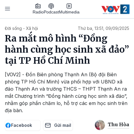
Nhảy đến nội dung
Podcast
Radio
Multimedia
Main navigation
Đời sống - Xã hội
Thứ ba, 13:51, 09/09/2025
Ra mắt mô hình “Đồng
hành cùng học sinh xã đảo”
tại TP Hồ Chí Minh
[VOV2] - Đồn Biên phòng Thạnh An (Bộ đội Biên
phòng TP Hồ Chí Minh) vừa phối hợp với UBND xã
đảo Thạnh An và trường THCS – THPT Thạnh An ra
mắt Chương trình “Đồng hành cùng học sinh xã đảo”,
nhằm góp phần chăm lo, hỗ trợ các em học sinh trên
địa bàn.
Thu Hòa
Facebook
Gửi mail