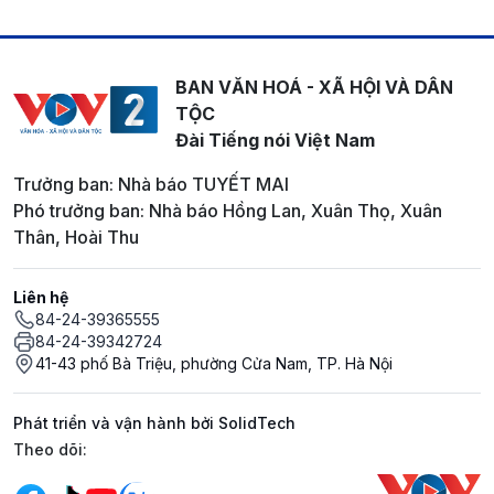
BAN VĂN HOÁ - XÃ HỘI VÀ DÂN
TỘC
Đài Tiếng nói Việt Nam
Trưởng ban: Nhà báo TUYẾT MAI
Phó trưởng ban: Nhà báo Hồng Lan, Xuân Thọ, Xuân
Thân, Hoài Thu
Liên hệ
84-24-39365555
84-24-39342724
41-43 phố Bà Triệu, phường Cửa Nam, TP. Hà Nội
Phát triển và vận hành bởi SolidTech
Mạng xã hội
Theo dõi: