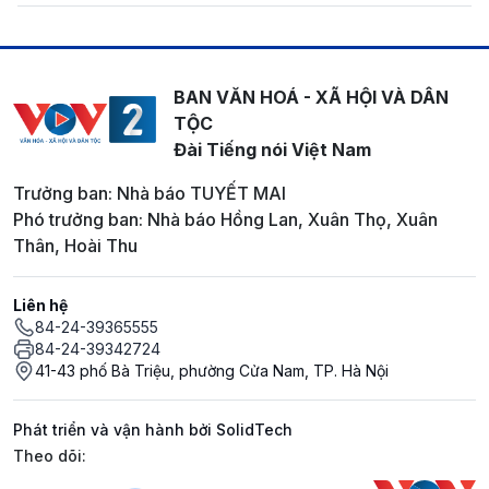
BAN VĂN HOÁ - XÃ HỘI VÀ DÂN
TỘC
Đài Tiếng nói Việt Nam
Trưởng ban: Nhà báo TUYẾT MAI
Phó trưởng ban: Nhà báo Hồng Lan, Xuân Thọ, Xuân
Thân, Hoài Thu
Liên hệ
84-24-39365555
84-24-39342724
41-43 phố Bà Triệu, phường Cửa Nam, TP. Hà Nội
Phát triển và vận hành bởi SolidTech
Mạng xã hội
Theo dõi: