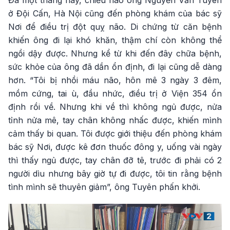
Đã một tháng nay, chiều nào ông Nguyễn Văn Tuyên
ở Đội Cấn, Hà Nội cũng đến phòng khám của bác sỹ
Nơi để điều trị đột quỵ não. Di chứng từ căn bệnh
khiến ông đi lại khó khăn, thậm chí còn không thể
ngồi dậy được. Nhưng kể từ khi đến đây chữa bệnh,
sức khỏe của ông đã dần ổn định, đi lại cũng dễ dàng
hơn. “Tôi bị nhồi máu não, hôn mê 3 ngày 3 đêm,
mồm cứng, tai ù, đầu nhức, điều trị ở Viện 354 ổn
định rồi về. Nhưng khi về thì không ngủ được, nửa
tỉnh nửa mê, tay chân không nhấc được, khiến mình
cảm thấy bi quan. Tôi được giới thiệu đến phòng khám
bác sỹ Nơi, được kê đơn thuốc đông y, uống vài ngày
thì thấy ngủ được, tay chân đỡ tê, trước đi phải có 2
người dìu nhưng bây giờ tự đi được, tôi tin rằng bệnh
tình mình sẽ thuyên giảm”, ông Tuyên phấn khởi.