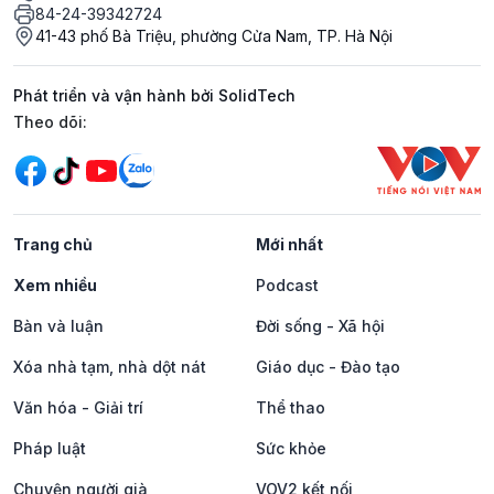
84-24-39342724
41-43 phố Bà Triệu, phường Cửa Nam, TP. Hà Nội
Phát triển và vận hành bởi SolidTech
Mạng xã hội
Theo dõi:
Trang chủ
Mới nhất
Xem nhiều
Podcast
Bàn và luận
Đời sống - Xã hội
Xóa nhà tạm, nhà dột nát
Giáo dục - Đào tạo
Văn hóa - Giải trí
Thể thao
Pháp luật
Sức khỏe
Chuyện người già
VOV2 kết nối