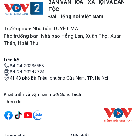
BAN VĂN HOÁ - XÃ HỘI VÀ DÂN
TỘC
Đài Tiếng nói Việt Nam
Trưởng ban: Nhà báo TUYẾT MAI
Phó trưởng ban: Nhà báo Hồng Lan, Xuân Thọ, Xuân
Thân, Hoài Thu
Liên hệ
84-24-39365555
84-24-39342724
41-43 phố Bà Triệu, phường Cửa Nam, TP. Hà Nội
Phát triển và vận hành bởi SolidTech
Mạng xã hội
Theo dõi:
Trang chủ
Mới nhất