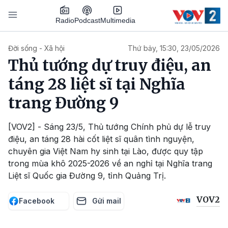
Nhảy đến nội dung
Podcast
Radio
Multimedia
Main navigation
Đời sống - Xã hội
Thứ bảy, 15:30, 23/05/2026
Thủ tướng dự truy điệu, an
táng 28 liệt sĩ tại Nghĩa
trang Đường 9
[VOV2] - Sáng 23/5, Thủ tướng Chính phủ dự lễ truy
điệu, an táng 28 hài cốt liệt sĩ quân tình nguyện,
chuyên gia Việt Nam hy sinh tại Lào, được quy tập
trong mùa khô 2025-2026 về an nghỉ tại Nghĩa trang
Liệt sĩ Quốc gia Đường 9, tỉnh Quảng Trị.
VOV2
Facebook
Gửi mail