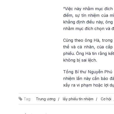
“Việc này nhằm mục đích 
điểm, sự tín nhiệm của m
khẳng định điều này, ông 
nhằm mục đích chọn và đá
Cũng theo ông Hà, trong 
thể và cá nhân, của cấp
phiếu. Ông Hà tin rằng kế
không bị sai lệch.
Tổng Bí thư Nguyễn Phú T
nhiệm lần này cần bảo đả
xẩy ra vi phạm hoặc lợi dụ
Tag:
Trung ương
lấy phiếu tín nhiệm
Cơ hội