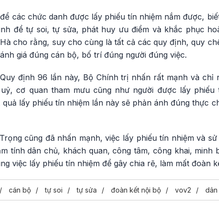
để các chức danh được lấy phiếu tín nhiệm nắm được, bi
ình để tự soi, tự sửa, phát huy ưu điểm và khắc phục ho
Hà cho rằng, suy cho cùng là tất cả các quy định, quy ch
nh giá đúng cán bộ, bố trí đúng người đúng việc.
Quy định 96 lần này, Bộ Chính trị nhấn rất mạnh và chỉ r
 uỷ, cơ quan tham mưu cũng như người được lấy phiếu t
t quả lấy phiếu tín nhiệm lần này sẽ phản ánh đúng thực c
rọng cũng đã nhấn mạnh, việc lấy phiếu tín nhiệm và sử d
m tính dân chủ, khách quan, công tâm, công khai, minh 
ng việc lấy phiếu tín nhiệm để gây chia rẽ, làm mất đoàn kế
cán bộ
tự soi
tự sửa
đoàn kết nội bộ
vov2
dân