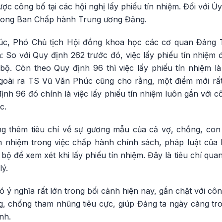
ợc công bố tại các hội nghị lấy phiếu tín nhiệm. Đối với Ủy
 trong Ban Chấp hành Trung ương Đảng.
c, Phó Chủ tịch Hội đồng khoa học các cơ quan Đảng 
: So với Quy định 262 trước đó, việc lấy phiếu tín nhiệm 
bộ. Còn theo Quy định 96 thì việc lấy phiếu tín nhiệm l
goài ra TS Vũ Văn Phúc cũng cho rằng, một điểm mới rấ
ịnh 96 đó chính là việc lấy phiếu tín nhiệm luôn gắn với
c.
g thêm tiêu chí về sự gương mẫu của cả vợ, chồng, con
ín nhiệm trong việc chấp hành chính sách, pháp luật củ
ộ để xem xét khi lấy phiếu tín nhiệm. Đây là tiêu chí quan
lý.
ó ý nghĩa rất lớn trong bối cảnh hiện nay, gắn chặt với cô
, chống tham nhũng tiêu cực, giúp Đảng ta ngày càng tr
nh.