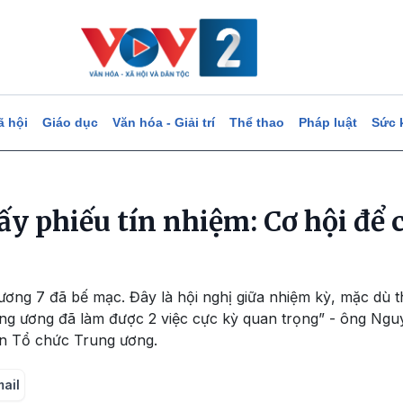
ã hội
Giáo dục
Văn hóa - Giải trí
Thể thao
Pháp luật
Sức 
y phiếu tín nhiệm: Cơ hội để c
ương 7 đã bế mạc. Đây là hội nghị giữa nhiệm kỳ, mặc dù th
ung ương đã làm được 2 việc cực kỳ quan trọng” - ông Ng
n Tổ chức Trung ương.
mail