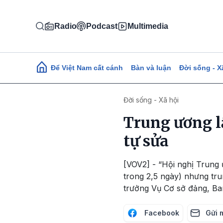
Nhảy đến nội dung
Radio
Podcast
Multimedia
Main navigation
Để Việt Nam cất cánh
Bàn và luận
Đời sống - X
Đời sống - Xã hội
Trung ương lấ
tự sửa
[VOV2] - “Hội nghị Trung 
trong 2,5 ngày) nhưng tr
trưởng Vụ Cơ sở đảng, Ba
Facebook
Gửi 