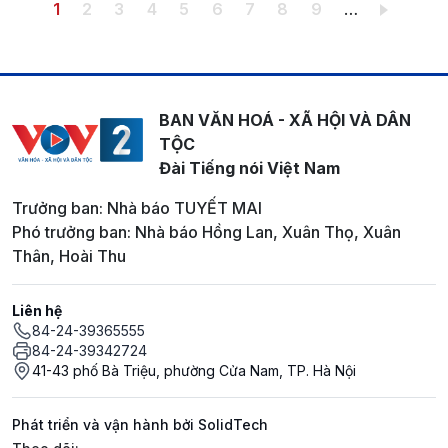
Pagination
Trang hiện thời
Trang
Trang
Trang
Trang
Trang
Trang
Trang
Trang
1
2
3
4
5
6
7
8
9
…
BAN VĂN HOÁ - XÃ HỘI VÀ DÂN
TỘC
Đài Tiếng nói Việt Nam
Trưởng ban: Nhà báo TUYẾT MAI
Phó trưởng ban: Nhà báo Hồng Lan, Xuân Thọ, Xuân
Thân, Hoài Thu
Liên hệ
84-24-39365555
84-24-39342724
41-43 phố Bà Triệu, phường Cửa Nam, TP. Hà Nội
Phát triển và vận hành bởi SolidTech