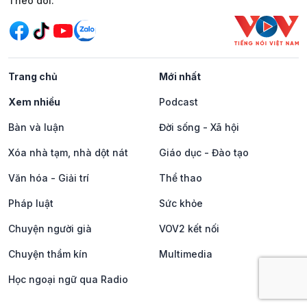
Mạng xã hội
Theo dõi:
Trang chủ
Mới nhất
Xem nhiều
Podcast
Bàn và luận
Đời sống - Xã hội
Xóa nhà tạm, nhà dột nát
Giáo dục - Đào tạo
Văn hóa - Giải trí
Thể thao
Pháp luật
Sức khỏe
Chuyện người già
VOV2 kết nối
Chuyện thầm kín
Multimedia
Học ngoại ngữ qua Radio