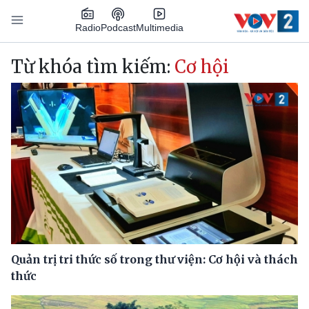
Nhảy đến nội dung
Podcast
Radio
Multimedia
Main navigation
Từ khóa tìm kiếm:
Cơ hội
Quản trị tri thức số trong thư viện: Cơ hội và thách
thức