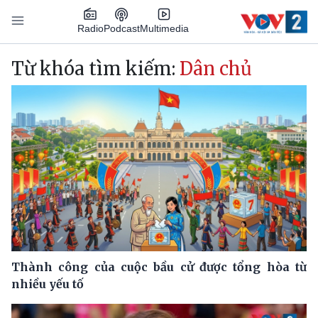
Nhảy đến nội dung
Podcast
Radio
Multimedia
Main navigation
Từ khóa tìm kiếm:
Dân chủ
Thành công của cuộc bầu cử được tổng hòa từ
nhiều yếu tố