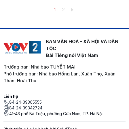
Pagination
Trang hiện thời
Trang
1
2
BAN VĂN HOÁ - XÃ HỘI VÀ DÂN
TỘC
Đài Tiếng nói Việt Nam
Trưởng ban: Nhà báo TUYẾT MAI
Phó trưởng ban: Nhà báo Hồng Lan, Xuân Thọ, Xuân
Thân, Hoài Thu
Liên hệ
84-24-39365555
84-24-39342724
41-43 phố Bà Triệu, phường Cửa Nam, TP. Hà Nội