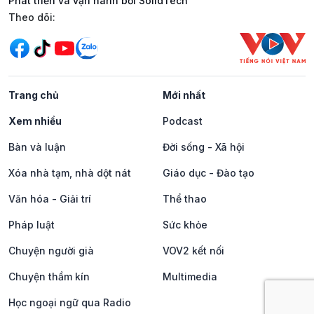
Phát triển và vận hành bởi SolidTech
Mạng xã hội
Theo dõi:
Trang chủ
Mới nhất
Xem nhiều
Podcast
Bàn và luận
Đời sống - Xã hội
Xóa nhà tạm, nhà dột nát
Giáo dục - Đào tạo
Văn hóa - Giải trí
Thể thao
Pháp luật
Sức khỏe
Chuyện người già
VOV2 kết nối
Chuyện thầm kín
Multimedia
Học ngoại ngữ qua Radio