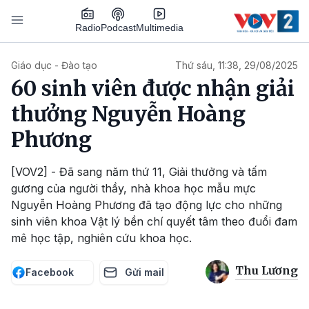
Nhảy đến nội dung
Podcast
Radio
Multimedia
Main navigation
Giáo dục - Đào tạo
Thứ sáu, 11:38, 29/08/2025
60 sinh viên được nhận giải
thưởng Nguyễn Hoàng
Phương
[VOV2] - Đã sang năm thứ 11, Giải thưởng và tấm
gương của người thầy, nhà khoa học mẫu mực
Nguyễn Hoàng Phương đã tạo động lực cho những
sinh viên khoa Vật lý bền chí quyết tâm theo đuổi đam
mê học tập, nghiên cứu khoa học.
Thu Lương
Facebook
Gửi mail