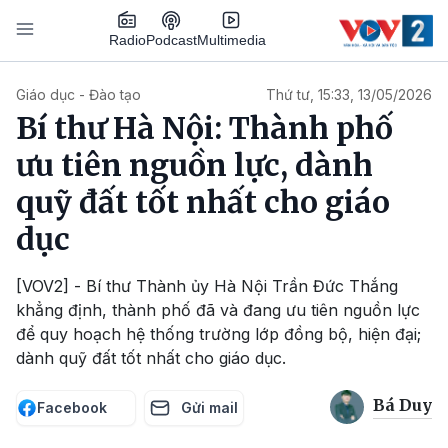
Nhảy đến nội dung
Podcast
Radio
Multimedia
Main navigation
Giáo dục - Đào tạo
Thứ tư, 15:33, 13/05/2026
Bí thư Hà Nội: Thành phố
ưu tiên nguồn lực, dành
quỹ đất tốt nhất cho giáo
dục
[VOV2] - Bí thư Thành ủy Hà Nội Trần Đức Thắng
khẳng định, thành phố đã và đang ưu tiên nguồn lực
để quy hoạch hệ thống trường lớp đồng bộ, hiện đại;
dành quỹ đất tốt nhất cho giáo dục.
Bá Duy
Facebook
Gửi mail