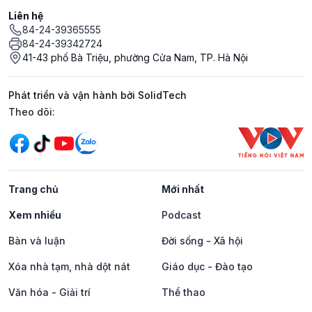
Liên hệ
84-24-39365555
84-24-39342724
41-43 phố Bà Triệu, phường Cửa Nam, TP. Hà Nội
Phát triển và vận hành bởi SolidTech
Mạng xã hội
Theo dõi:
Trang chủ
Mới nhất
Xem nhiều
Podcast
Bàn và luận
Đời sống - Xã hội
Xóa nhà tạm, nhà dột nát
Giáo dục - Đào tạo
Văn hóa - Giải trí
Thể thao