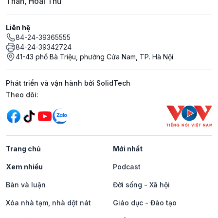
Thân, Hoài Thu
Liên hệ
84-24-39365555
84-24-39342724
41-43 phố Bà Triệu, phường Cửa Nam, TP. Hà Nội
Phát triển và vận hành bởi SolidTech
Mạng xã hội
Theo dõi:
Trang chủ
Mới nhất
Xem nhiều
Podcast
Bàn và luận
Đời sống - Xã hội
Xóa nhà tạm, nhà dột nát
Giáo dục - Đào tạo