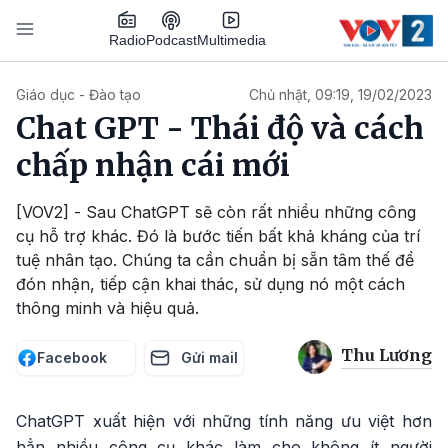
Nhảy đến nội dung
Podcast
Radio
Multimedia
Main navigation
Giáo dục - Đào tạo
Chủ nhật, 09:19, 19/02/2023
Chat GPT - Thái độ và cách
chấp nhận cái mới
[VOV2] - Sau ChatGPT sẽ còn rất nhiều những công
cụ hỗ trợ khác. Đó là bước tiến bất khả kháng của trí
tuệ nhân tạo. Chúng ta cần chuẩn bị sẵn tâm thế để
đón nhận, tiếp cận khai thác, sử dụng nó một cách
thông minh và hiệu quả.
Thu Lương
Facebook
Gửi mail
ChatGPT xuất hiện với những tính năng ưu việt hơn
hẳn nhiều công cụ khác làm cho không ít người