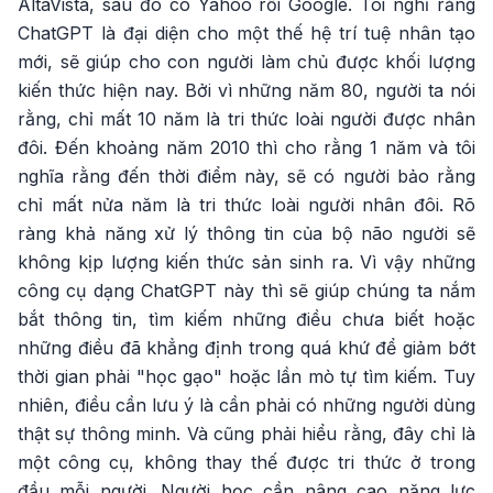
AltaVista, sau đó có Yahoo rồi Google. Tôi nghĩ rằng
ChatGPT là đại diện cho một thế hệ trí tuệ nhân tạo
mới, sẽ giúp cho con người làm chủ được khối lượng
kiến thức hiện nay. Bởi vì những năm 80, người ta nói
rằng, chỉ mất 10 năm là tri thức loài người được nhân
đôi. Đến khoảng năm 2010 thì cho rằng 1 năm và tôi
nghĩa rằng đến thời điểm này, sẽ có người bảo rằng
chỉ mất nửa năm là tri thức loài người nhân đôi. Rõ
ràng khả năng xử lý thông tin của bộ não người sẽ
không kịp lượng kiến thức sản sinh ra. Vì vậy những
công cụ dạng ChatGPT này thì sẽ giúp chúng ta nắm
bắt thông tin, tìm kiếm những điều chưa biết hoặc
những điều đã khẳng định trong quá khứ để giảm bớt
thời gian phải "học gạo" hoặc lần mò tự tìm kiếm. Tuy
nhiên, điều cần lưu ý là cần phải có những người dùng
thật sự thông minh. Và cũng phải hiểu rằng, đây chỉ là
một công cụ, không thay thế được tri thức ở trong
đầu mỗi người. Người học cần nâng cao năng lực