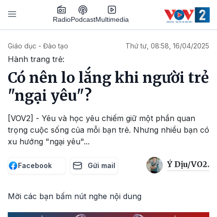
Nhảy đến nội dung
Podcast
Radio
Multimedia
Main navigation
Giáo dục - Đào tạo
Thứ tư, 08:58, 16/04/2025
Hành trang trẻ:
Có nên lo lắng khi người trẻ
"ngại yêu"?
[VOV2] - Yêu và học yêu chiếm giữ một phần quan
trọng cuộc sống của mỗi bạn trẻ. Nhưng nhiều bạn có
xu hướng "ngại yêu"...
Ý Dịu/VO2.
Facebook
Gửi mail
Mời các bạn bấm nút nghe nội dung