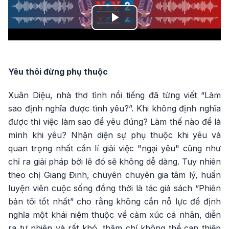
Play
Video
Yêu thôi đừng phụ thuộc
Xuân Diệu, nhà thơ tình nổi tiếng đã từng viết “Làm
sao định nghĩa được tình yêu?”. Khi không định nghĩa
được thì việc làm sao để yêu đúng? Làm thế nào để là
mình khi yêu? Nhận diện sự phụ thuộc khi yêu và
quan trọng nhất cần lí giải việc "ngại yêu" cũng như
chỉ ra giải pháp bởi lẽ đó sẽ không dễ dàng. Tuy nhiên
theo chị Giang Đinh, chuyên chuyên gia tâm lý, huấn
luyện viên cuộc sống đồng thời là tác giả sách “Phiên
bản tôi tốt nhất” cho rằng không cần nỗ lực để định
nghĩa một khái niệm thuộc về cảm xúc cá nhân, diễn
ra tự nhiên và rất khó, thậm chí không thể can thiệp