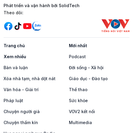
Phát triển và vận hành bởi SolidTech
Mạng xã hội
Theo dõi:
Trang chủ
Mới nhất
Xem nhiều
Podcast
Bàn và luận
Đời sống - Xã hội
Xóa nhà tạm, nhà dột nát
Giáo dục - Đào tạo
Văn hóa - Giải trí
Thể thao
Pháp luật
Sức khỏe
Chuyện người già
VOV2 kết nối
Chuyện thầm kín
Multimedia