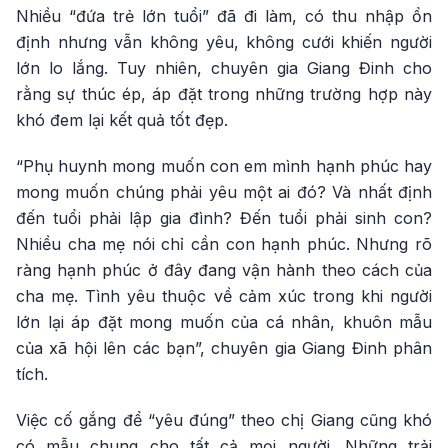
Nhiều “đứa trẻ lớn tuổi” đã đi làm, có thu nhập ổn
định nhưng vẫn không yêu, không cưới khiến người
lớn lo lắng. Tuy nhiên, chuyên gia Giang Đinh cho
rằng sự thúc ép, áp đặt trong những trường hợp này
khó đem lại kết quả tốt đẹp.
“Phụ huynh mong muốn con em mình hạnh phúc hay
mong muốn chúng phải yêu một ai đó? Và nhất định
đến tuổi phải lập gia đình? Đến tuổi phải sinh con?
Nhiều cha mẹ nói chỉ cần con hạnh phúc. Nhưng rõ
ràng hạnh phúc ở đây đang vận hành theo cách của
cha mẹ. Tình yêu thuộc về cảm xúc trong khi người
lớn lại áp đặt mong muốn của cá nhân, khuôn mẫu
của xã hội lên các bạn”, chuyên gia Giang Đinh phân
tích.
Việc cố gắng để “yêu đúng” theo chị Giang cũng khó
có mẫu chung cho tất cả mọi người. Những trải