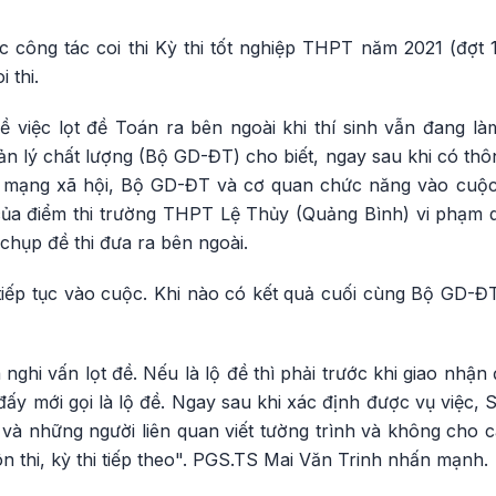
c công tác coi thi Kỳ thi tốt nghiệp THPT năm 2021 (đợt 
 thi.
ề việc lọt đề Toán ra bên ngoài khi thí sinh vẫn đang là
n lý chất lượng (Bộ GD-ĐT) cho biết, ngay sau khi có thôn
ên mạng xã hội, Bộ GD-ĐT và cơ quan chức năng vào cuộc 
 của điểm thi trường THPT Lệ Thủy (Quảng Bình) vi phạm
chụp đề thi đưa ra bên ngoài.
iếp tục vào cuộc. Khi nào có kết quả cuối cùng Bộ GD-ĐT 
ghi vấn lọt đề. Nếu là lộ đề thì phải trước khi giao nhận đ
hì đấy mới gọi là lộ đề. Ngay sau khi xác định được vụ việc
 và những người liên quan viết tường trình và không cho 
ôn thi, kỳ thi tiếp theo". PGS.TS Mai Văn Trinh nhấn mạnh.