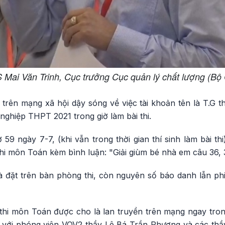
Mai Văn Trinh, Cục trưởng Cục quản lý chất lượng (B
 trên mạng xã hội dậy sóng về việc tài khoản tên là T.G thô
 nghiệp THPT 2021 trong giờ làm bài thi.
 59 ngày 7-7, (khi vẫn trong thời gian thí sinh làm bài th
hi môn Toán kèm bình luận: "Giải giùm bé nhà em câu 36, 3
 đặt trên bàn phòng thi, còn nguyên số báo danh lẫn phiế
thi môn Toán được cho là lan truyền trên mạng ngay trong
i với phóng viên VOV2 thầy Lê Bá Trần Phương và các thầ