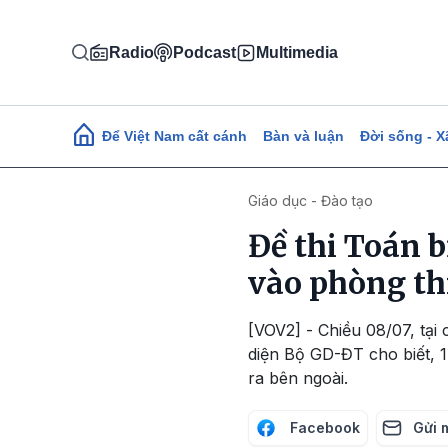
Nhảy đến nội dung
Radio
Podcast
Multimedia
Main navigation
Để Việt Nam cất cánh
Bàn và luận
Đời sống - X
Giáo dục - Đào tạo
Đề thi Toán b
vào phòng th
[VOV2] - Chiều 08/07, tại 
diện Bộ GD-ĐT cho biết, 1
ra bên ngoài.
Facebook
Gửi 