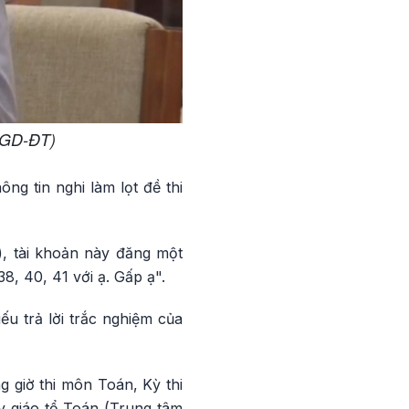
ộ GD-ĐT)
ng tin nghi làm lọt đề thi
i), tài khoản này đăng một
8, 40, 41 với ạ. Gấp ạ".
u trả lời trắc nghiệm của
 giờ thi môn Toán, Kỳ thi
y giáo tổ Toán (Trung tâm