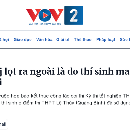
ã hội
Giáo dục
Văn hóa - Giải trí
Thể thao
Pháp luật
Sức 
ị lọt ra ngoài là do thí sinh m
i
cuộc họp báo kết thúc công tác coi thi Kỳ thi tốt nghiệp T
 thí sinh ở điểm thi THPT Lệ Thủy (Quảng Bình) đã sử dụn
mail