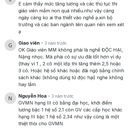
E cảm thấy mức tăng lương và các thủ tục thi
giáo viên mầm non quá nhiều.như vậy càng
ngày càng ko ai tha thiết vào nghề ạ.xin bộ
trưởng và các ban ngành liên quan nên xem xét
ạ
Giao viên
-
3 năm trước
OK Giáo viên MM không phải là nghề ĐỘC HẠI,
Nặng nhọc. Mà phải có sự ưu đãi tốt hơn ví dụ
(thay vì 1 , 2 cô một lớp thì tăng thêm 2,5 hoặc
3 cô. Hoặc hệ số khác hoặc đãi ngộ bằng chính
sách khác (không dùng từ độc hại) nghe không
hay lắm
Nguyễn Hoa
-
3 năm trước
GVMN hạng III có bằng đại học, khởi điểm
lương bậc 1 hệ số 2.1 còn GV các cấp học khác
hạng III bậc 1 hệ số 2.34 như vậy cũng là một
thiệt thòi cho GVMN