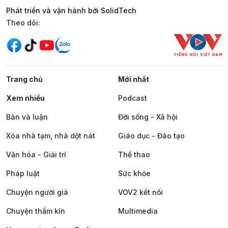
Phát triển và vận hành bởi SolidTech
Mạng xã hội
Theo dõi:
Trang chủ
Mới nhất
Xem nhiều
Podcast
Bàn và luận
Đời sống - Xã hội
Xóa nhà tạm, nhà dột nát
Giáo dục - Đào tạo
Văn hóa - Giải trí
Thể thao
Pháp luật
Sức khỏe
Chuyện người già
VOV2 kết nối
Chuyện thầm kín
Multimedia