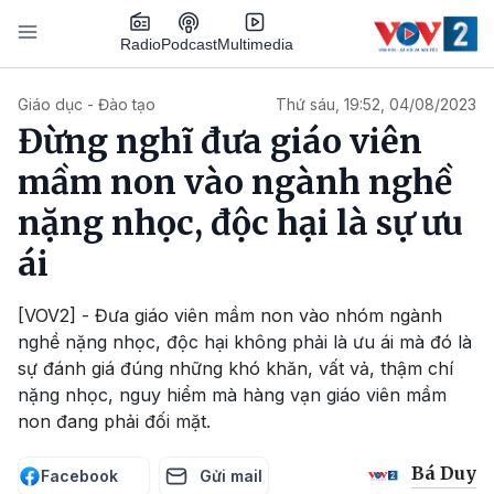
Nhảy đến nội dung
Podcast
Radio
Multimedia
Main navigation
Giáo dục - Đào tạo
Thứ sáu, 19:52, 04/08/2023
Đừng nghĩ đưa giáo viên
mầm non vào ngành nghề
nặng nhọc, độc hại là sự ưu
ái
[VOV2] - Đưa giáo viên mầm non vào nhóm ngành
nghề nặng nhọc, độc hại không phải là ưu ái mà đó là
sự đánh giá đúng những khó khăn, vất vả, thậm chí
nặng nhọc, nguy hiểm mà hàng vạn giáo viên mầm
non đang phải đối mặt.
Bá Duy
Facebook
Gửi mail