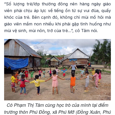
“Số lượng trẻ/lớp thường đông nên hàng ngày giáo
viên phải chịu áp lực về tiếng ồn từ sự vui đùa, quấy
khóc của trẻ. Bên cạnh đó, không chỉ mùi mồ hôi mà
giáo viên mầm non nhiều khi phải gặp tình huống như
mùi vệ sinh, mùi nôn, trớ của trẻ…”, cô Tâm nói.
Cô Phạm Thị Tâm cùng học trò của mình tại điểm
trường thôn Phú Đồng, xã Phú Mỡ (Đồng Xuân, Phú