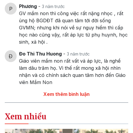
Phương
-
3 năm trước
GV mầm non thì công việc rất nặng nhọc , rất
ủng hộ BGDĐT đã quan tâm tới đời sống
GVMN; nhưng khi nói về sự nguy hiểm thì cấp
học nào cũng vậy, rất áp lực từ phụ huynh, học
sinh, xả hội .
Đo Thi Thu Huong
-
3 năm trước
Giáo viên mầm non rất vất vả áp lực, là nghề
làm dâu trăm họ. Vì thế rất mong xã hội nhìn
nhận và có chính sách quan tâm hơn đến Giáo
viên Mầm Non
Xem thêm bình luận
Xem nhiều