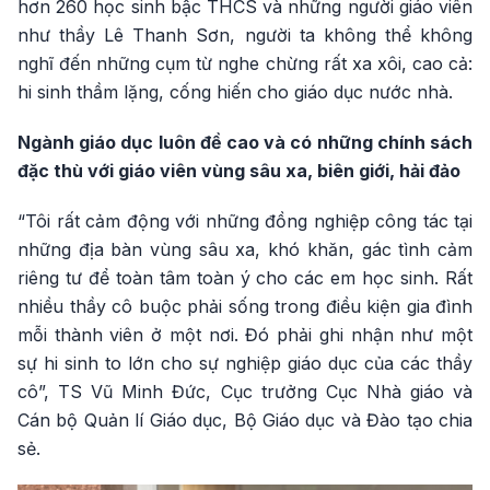
hơn 260 học sinh bậc THCS và những người giáo viên
như thầy Lê Thanh Sơn, người ta không thể không
nghĩ đến những cụm từ nghe chừng rất xa xôi, cao cả:
hi sinh thầm lặng, cống hiến cho giáo dục nước nhà.
Ngành giáo dục luôn đề cao và có những chính sách
đặc thù với giáo viên vùng sâu xa, biên giới, hải đảo
“Tôi rất cảm động với những đồng nghiệp công tác tại
những địa bàn vùng sâu xa, khó khăn, gác tình cảm
riêng tư để toàn tâm toàn ý cho các em học sinh. Rất
nhiều thầy cô buộc phải sống trong điều kiện gia đình
mỗi thành viên ở một nơi. Đó phải ghi nhận như một
sự hi sinh to lớn cho sự nghiệp giáo dục của các thầy
cô”, TS Vũ Minh Đức, Cục trưởng Cục Nhà giáo và
Cán bộ Quản lí Giáo dục, Bộ Giáo dục và Đào tạo chia
sẻ.