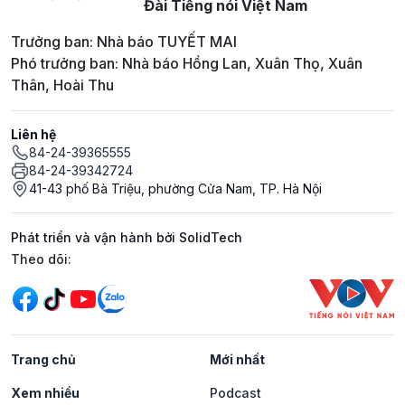
Đài Tiếng nói Việt Nam
Trưởng ban: Nhà báo TUYẾT MAI
Phó trưởng ban: Nhà báo Hồng Lan, Xuân Thọ, Xuân
Thân, Hoài Thu
Liên hệ
84-24-39365555
84-24-39342724
41-43 phố Bà Triệu, phường Cửa Nam, TP. Hà Nội
Phát triển và vận hành bởi SolidTech
Mạng xã hội
Theo dõi:
Trang chủ
Mới nhất
Xem nhiều
Podcast