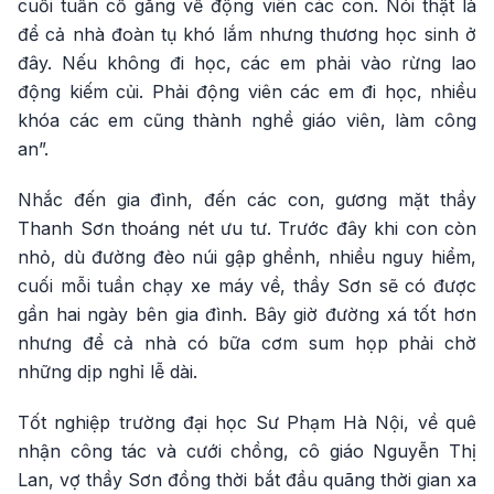
cuối tuần cố gắng về động viên các con. Nói thật là
để cả nhà đoàn tụ khó lắm nhưng thương học sinh ở
đây. Nếu không đi học, các em phải vào rừng lao
động kiếm củi. Phải động viên các em đi học, nhiều
khóa các em cũng thành nghề giáo viên, làm công
an”.
Nhắc đến gia đình, đến các con, gương mặt thầy
Thanh Sơn thoáng nét ưu tư. Trước đây khi con còn
nhỏ, dù đường đèo núi gập ghềnh, nhiều nguy hiểm,
cuối mỗi tuần chạy xe máy về, thầy Sơn sẽ có được
gần hai ngày bên gia đình. Bây giờ đường xá tốt hơn
nhưng để cả nhà có bữa cơm sum họp phải chờ
những dịp nghỉ lễ dài.
Tốt nghiệp trường đại học Sư Phạm Hà Nội, về quê
nhận công tác và cưới chồng, cô giáo Nguyễn Thị
Lan, vợ thầy Sơn đồng thời bắt đầu quãng thời gian xa