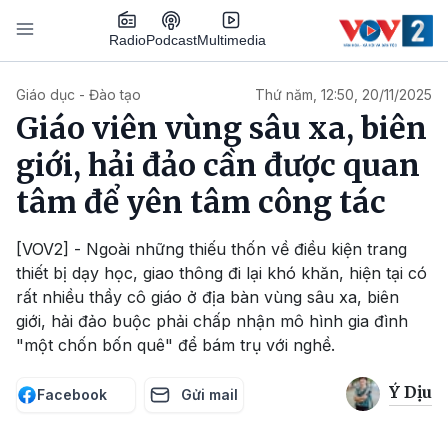
Nhảy đến nội dung
Podcast
Radio
Multimedia
Main navigation
Giáo dục - Đào tạo
Thứ năm, 12:50, 20/11/2025
Giáo viên vùng sâu xa, biên
giới, hải đảo cần được quan
tâm để yên tâm công tác
[VOV2] - Ngoài những thiếu thốn về điều kiện trang
thiết bị dạy học, giao thông đi lại khó khăn, hiện tại có
rất nhiều thầy cô giáo ở địa bàn vùng sâu xa, biên
giới, hải đảo buộc phải chấp nhận mô hình gia đình
"một chốn bốn quê" để bám trụ với nghề.
Ý Dịu
Facebook
Gửi mail