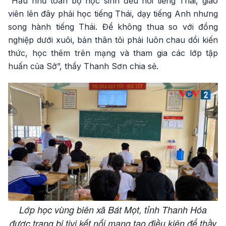
“Hầu như toàn bộ học sinh đều nói tiếng Thái, giáo
viên lên đây phải học tiếng Thái, dạy tiếng Anh nhưng
song hành tiếng Thái. Để không thua so với đồng
nghiệp dưới xuôi, bản thân tôi phải luôn chau dồi kiến
thức, học thêm trên mạng và tham gia các lớp tập
huấn của Sở”, thầy Thanh Sơn chia sẻ.
Lớp học vùng biên xã Bát Mọt, tỉnh Thanh Hóa
được trang bị tivi kết nối mạng tạo điều kiện để thầy