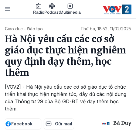
Nhảy đến nội dung
Podcast
Radio
Multimedia
Main navigation
Giáo dục - Đào tạo
Thứ ba, 18:52, 11/02/2025
Hà Nội yêu cầu các cơ sở
giáo dục thực hiện nghiêm
quy định dạy thêm, học
thêm
[VOV2] - Hà Nội yêu cầu các cơ sở giáo dục tổ chức
triển khai thực hiện nghiêm túc, đầy đủ các nội dung
của Thông tư 29 của Bộ GD-ĐT về dạy thêm học
thêm.
Bá Duy
Facebook
Gửi mail