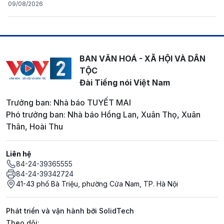
09/08/2026
BAN VĂN HOÁ - XÃ HỘI VÀ DÂN
TỘC
Đài Tiếng nói Việt Nam
Trưởng ban: Nhà báo TUYẾT MAI
Phó trưởng ban: Nhà báo Hồng Lan, Xuân Thọ, Xuân
Thân, Hoài Thu
Liên hệ
84-24-39365555
84-24-39342724
41-43 phố Bà Triệu, phường Cửa Nam, TP. Hà Nội
Phát triển và vận hành bởi SolidTech
Mạng xã hội
Theo dõi: