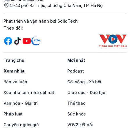
41-43 phố Bà Triệu, phường Cửa Nam, TP. Hà Nội
Phát triển và vận hành bởi SolidTech
Mạng xã hội
Theo dõi:
Trang chủ
Mới nhất
Xem nhiều
Podcast
Bàn và luận
Đời sống - Xã hội
Xóa nhà tạm, nhà dột nát
Giáo dục - Đào tạo
Văn hóa - Giải trí
Thể thao
Pháp luật
Sức khỏe
Chuyện người già
VOV2 kết nối