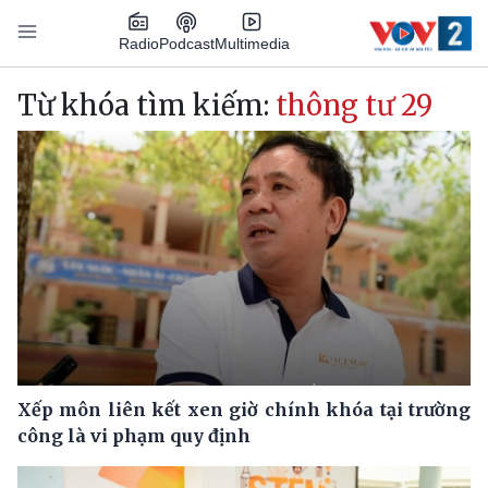
Nhảy đến nội dung
Podcast
Radio
Multimedia
Main navigation
Từ khóa tìm kiếm:
thông tư 29
Xếp môn liên kết xen giờ chính khóa tại trường
công là vi phạm quy định