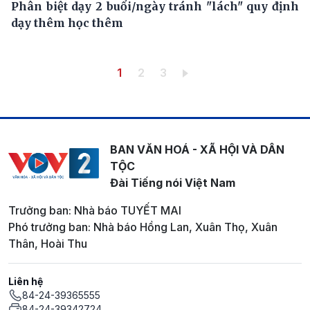
Phân biệt dạy 2 buổi/ngày tránh "lách" quy định
dạy thêm học thêm
Pagination
Trang hiện thời
Trang
Trang
1
2
3
BAN VĂN HOÁ - XÃ HỘI VÀ DÂN
TỘC
Đài Tiếng nói Việt Nam
Trưởng ban: Nhà báo TUYẾT MAI
Phó trưởng ban: Nhà báo Hồng Lan, Xuân Thọ, Xuân
Thân, Hoài Thu
Liên hệ
84-24-39365555
84-24-39342724