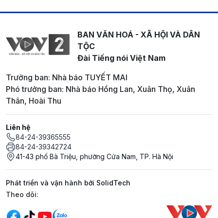
BAN VĂN HOÁ - XÃ HỘI VÀ DÂN
TỘC
Đài Tiếng nói Việt Nam
Trưởng ban: Nhà báo TUYẾT MAI
Phó trưởng ban: Nhà báo Hồng Lan, Xuân Thọ, Xuân
Thân, Hoài Thu
Liên hệ
84-24-39365555
84-24-39342724
41-43 phố Bà Triệu, phường Cửa Nam, TP. Hà Nội
Phát triển và vận hành bởi SolidTech
Mạng xã hội
Theo dõi: