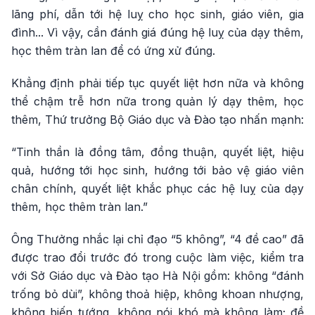
lãng phí, dẫn tới hệ luỵ cho học sinh, giáo viên, gia
đình... Vì vậy, cần đánh giá đúng hệ luỵ của dạy thêm,
học thêm tràn lan để có ứng xử đúng.
Khẳng định phải tiếp tục quyết liệt hơn nữa và không
thể chậm trễ hơn nữa trong quản lý dạy thêm, học
thêm, Thứ trưởng Bộ Giáo dục và Đào tạo nhấn mạnh:
“Tinh thần là đồng tâm, đồng thuận, quyết liệt, hiệu
quả, hướng tới học sinh, hướng tới bảo vệ giáo viên
chân chính, quyết liệt khắc phục các hệ luỵ của dạy
thêm, học thêm tràn lan.”
Ông Thưởng nhắc lại chỉ đạo “5 không”, “4 đề cao” đã
được trao đổi trước đó trong cuộc làm việc, kiểm tra
với Sở Giáo dục và Đào tạo Hà Nội gồm: không “đánh
trống bỏ dùi”, không thoả hiệp, không khoan nhượng,
không biến tướng, không nói khó mà không làm; đề