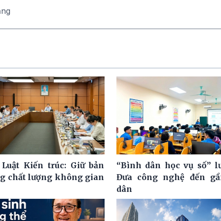
ăng
 Luật Kiến trúc: Giữ bản
“Bình dân học vụ số” l
ng chất lượng không gian
Đưa công nghệ đến gầ
dân