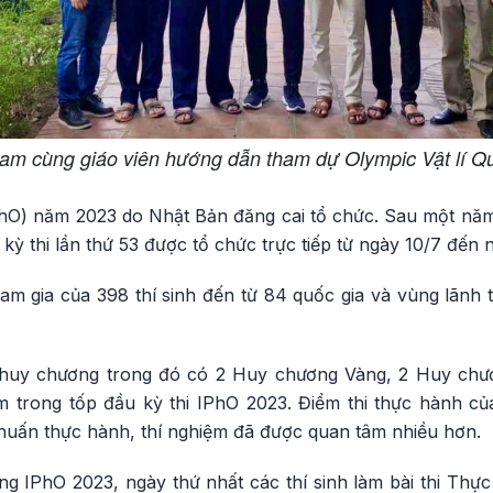
 Nam cùng giáo viên hướng dẫn tham dự Olympic Vật lí 
IPhO) năm 2023 do Nhật Bản đăng cai tổ chức. Sau một nă
 kỳ thi lần thứ 53 được tổ chức trực tiếp từ ngày 10/7 đến 
am gia của 398 thí sinh đến từ 84 quốc gia và vùng lãnh 
 huy chương trong đó có 2 Huy chương Vàng, 2 Huy chư
trong tốp đầu kỳ thi IPhO 2023. Điểm thi thực hành của
 huấn thực hành, thí nghiệm đã được quan tâm nhiều hơn.
g IPhO 2023, ngày thứ nhất các thí sinh làm bài thi Thực