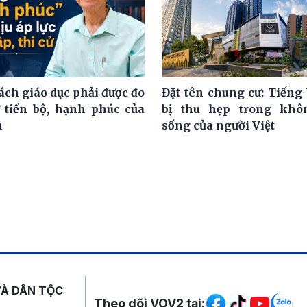
ách giáo dục phải được đo
Đặt tên chung cư: Tiếng 
 tiến bộ, hạnh phúc của
bị thu hẹp trong khô
h
sống của người Việt
Mạng xã hội
VÀ DÂN TỘC
Theo dõi VOV2 tại: