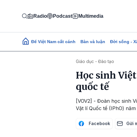
Nhảy đến nội dung
Radio
Podcast
Multimedia
Main navigation
Để Việt Nam cất cánh
Bàn và luận
Đời sống - X
Giáo dục - Đào tạo
Học sinh Việ
quốc tế
[VOV2] - Đoàn học sinh 
Vật lí Quốc tế (IPhO) năm
Facebook
Gửi 