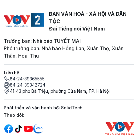
BAN VĂN HOÁ - XÃ HỘI VÀ DÂN
TỘC
Đài Tiếng nói Việt Nam
Trưởng ban: Nhà báo TUYẾT MAI
Phó trưởng ban: Nhà báo Hồng Lan, Xuân Thọ, Xuân
Thân, Hoài Thu
Liên hệ
84-24-39365555
84-24-39342724
41-43 phố Bà Triệu, phường Cửa Nam, TP. Hà Nội
Phát triển và vận hành bởi SolidTech
Mạng xã hội
Theo dõi: