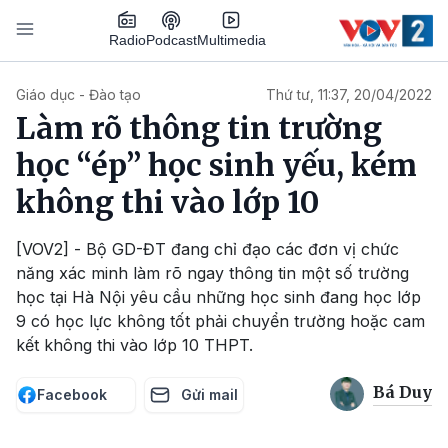
Nhảy đến nội dung
Podcast
Radio
Multimedia
Main navigation
Giáo dục - Đào tạo
Thứ tư, 11:37, 20/04/2022
Làm rõ thông tin trường
học “ép” học sinh yếu, kém
không thi vào lớp 10
[VOV2] - Bộ GD-ĐT đang chỉ đạo các đơn vị chức
năng xác minh làm rõ ngay thông tin một số trường
học tại Hà Nội yêu cầu những học sinh đang học lớp
9 có học lực không tốt phải chuyển trường hoặc cam
kết không thi vào lớp 10 THPT.
Bá Duy
Facebook
Gửi mail