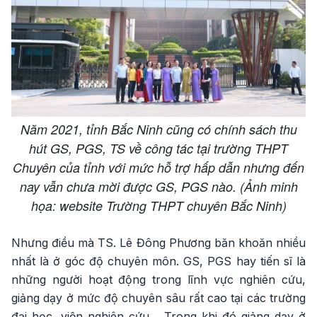
Năm 2021, tỉnh Bắc Ninh cũng có chính sách thu
hút GS, PGS, TS về công tác tại trường THPT
Chuyên của tỉnh với mức hỗ trợ hấp dẫn nhưng đến
nay vẫn chưa mời được GS, PGS nào. (Ảnh minh
họa: website Trường THPT chuyên Bắc Ninh)
Nhưng điều mà TS. Lê Đông Phương băn khoăn nhiều
nhất là ở góc độ chuyên môn. GS, PGS hay tiến sĩ là
những người hoạt động trong lĩnh vực nghiên cứu,
giảng dạy ở mức độ chuyên sâu rất cao tại các trường
đại học, viện nghiên cứu… Trong khi đó giảng dạy ở