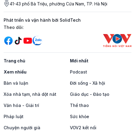
41-43 phố Bà Triệu, phường Cửa Nam, TP. Hà Nội
Phát triển và vận hành bởi SolidTech
Mạng xã hội
Theo dõi:
Trang chủ
Mới nhất
Xem nhiều
Podcast
Bàn và luận
Đời sống - Xã hội
Xóa nhà tạm, nhà dột nát
Giáo dục - Đào tạo
Văn hóa - Giải trí
Thể thao
Pháp luật
Sức khỏe
Chuyện người già
VOV2 kết nối