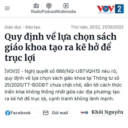
Nhảy đến nội dung
Podcast
Radio
Multimedia
Main navigation
Giáo dục - Đào tạo
Thứ năm, 20:52, 21/09/2023
Quy định về lựa chọn sách
giáo khoa tạo ra kẽ hở để
trục lợi
[VOV2] - Nghị quyết số 686/NQ-UBTVQH15 nêu rõ,
quy định về lựa chọn sách giáo khoa tại Thông tư số
25/2020/TT-BGDĐT chưa chặt chẽ, dẫn tới cách thức
triển khai không thống nhất giữa các địa phương; tạo
ra kẽ hở để trục lợi, cạnh tranh không lành mạnh.
Khôi Nguyên
Facebook
Gửi mail