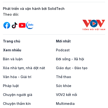
Phát triển và vận hành bởi SolidTech
Mạng xã hội
Theo dõi:
Trang chủ
Mới nhất
Xem nhiều
Podcast
Bàn và luận
Đời sống - Xã hội
Xóa nhà tạm, nhà dột nát
Giáo dục - Đào tạo
Văn hóa - Giải trí
Thể thao
Pháp luật
Sức khỏe
Chuyện người già
VOV2 kết nối
Chuyện thầm kín
Multimedia