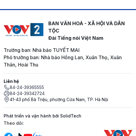
BAN VĂN HOÁ - XÃ HỘI VÀ DÂN
TỘC
Đài Tiếng nói Việt Nam
Trưởng ban: Nhà báo TUYẾT MAI
Phó trưởng ban: Nhà báo Hồng Lan, Xuân Thọ, Xuân
Thân, Hoài Thu
Liên hệ
84-24-39365555
84-24-39342724
41-43 phố Bà Triệu, phường Cửa Nam, TP. Hà Nội
Phát triển và vận hành bởi SolidTech
Mạng xã hội
Theo dõi: