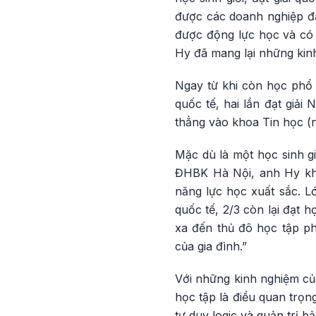
được các doanh nghiệp đá
được động lực học và có 
Hy đã mang lại những kin
Ngay từ khi còn học phổ 
quốc tế, hai lần đạt giải
thẳng vào khoa Tin học (
Mặc dù là một học sinh 
ĐHBK Hà Nội, anh Hy khô
năng lực học xuất sắc. L
quốc tế, 2/3 còn lại đạt h
xa đến thủ đô học tập ph
của gia đình.”
Với những kinh nghiệm củ
học tập là điều quan trọn
tư duy logic và quản trị 