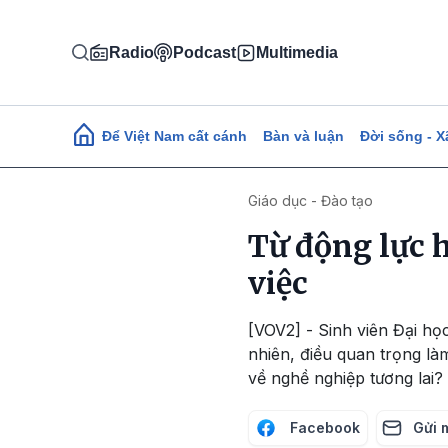
Nhảy đến nội dung
Radio
Podcast
Multimedia
Main navigation
Để Việt Nam cất cánh
Bàn và luận
Đời sống - X
Giáo dục - Đào tạo
Từ động lực 
việc
[VOV2] - Sinh viên Đại họ
nhiên, điều quan trọng là
về nghề nghiệp tương lai?
Facebook
Gửi 