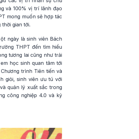
iữ các vị trí nhân sự chủ
 và 100% vị trí lãnh đạo
VNPT mong muốn sẽ hợp tác
hời gian tới.
ột ngày là sinh viên Bách
trường THPT đến tìm hiểu
ng tương lai cũng như trải
 em học sinh quan tâm tới
Chương trình Tiên tiến và
giỏi, sinh viên ưu tú với
và quản lý xuất sắc trong
ạng công nghiệp 4.0 và kỷ