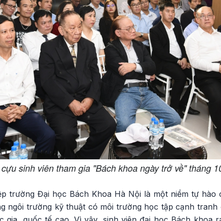
 cựu sinh viên tham gia "Bách khoa ngày trở về" tháng 
ệp trường Đại học Bách Khoa Hà Nội là một niềm tự hào c
g ngôi trường kỹ thuật có môi trường học tập cạnh tranh 
uốc gia, quốc tế cao. Vì vậy, sinh viên đại học Bách khoa r