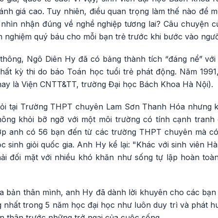
nh giá cao. Tuy nhiên, điều quan trọng làm thế nào để mỗ
nhìn nhận đúng về nghề nghiệp tương lai? Câu chuyện c
h nghiệm quý báu cho mỗi bạn trẻ trước khi bước vào ngưỡ
thông, Ngô Diên Hy đã có bảng thành tích “đáng nể” với
 Nhất kỳ thi do báo Toán học tuổi trẻ phát động. Năm 199
nay là Viện CNTT&TT, trường Đại học Bách Khoa Hà Nội).
giỏi tại Trường THPT chuyên Lam Sơn Thanh Hóa nhưng kh
ng khỏi bỡ ngỡ với một môi trường có tính cạnh tranh 
ớp anh có 56 bạn đến từ các trường THPT chuyên mà có 
ọc sinh giỏi quốc gia. Anh Hy kể lại: "Khác với sinh viên Hà
ải đối mặt với nhiều khó khăn như sống tự lập hoàn toà
a bản thân mình, anh Hy đã dành lời khuyên cho các bạn 
g nhất trong 5 năm học đại học như luôn duy trì và phát 
bản thân trước những trở ngại của cuộc sống.