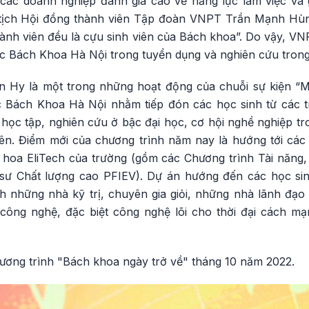
c doanh nghiệp đánh giá cao về năng lực làm việc và g
 tịch Hội đồng thành viên Tập đoàn VNPT Trần Mạnh Hùng
hành viên đều là cựu sinh viên của Bách khoa”. Do vậy, 
c Bách Khoa Hà Nội trong tuyển dụng và nghiên cứu trong t
 Hy là một trong những hoạt động của chuỗi sự kiện “M
c Bách Khoa Hà Nội nhằm tiếp đón các học sinh từ các 
ọc tập, nghiên cứu ở bậc đại học, cơ hội nghề nghiệp tro
ên. Điểm mới của chương trình năm nay là hướng tới các
 hoa EliTech của trường (gồm các Chương trình Tài năng, 
sư Chất lượng cao PFIEV). Dự án hướng đến các học sinh 
h những nhà kỹ trị, chuyên gia giỏi, những nhà lãnh đạo 
 công nghệ, đặc biệt công nghệ lõi cho thời đại cách m
hương trình "Bách khoa ngày trở về" tháng 10 năm 2022.