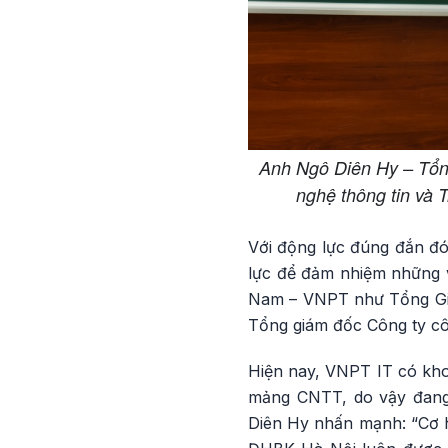
Anh Ngô Diên Hy – Tổn
nghệ thông tin và 
Với động lực đúng đắn đó
lực để đảm nhiệm những v
Nam – VNPT như Tổng Giá
Tổng giám đốc Công ty cô
Hiện nay, VNPT IT có kho
mảng CNTT, do vậy đang 
Diên Hy nhấn mạnh: “Cơ hộ