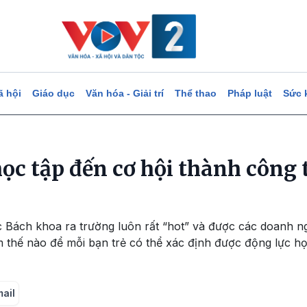
ã hội
Giáo dục
Văn hóa - Giải trí
Thể thao
Pháp luật
Sức 
học tập đến cơ hội thành công
c Bách khoa ra trường luôn rất “hot” và được các doanh n
m thế nào để mỗi bạn trẻ có thể xác định được động lực h
mail