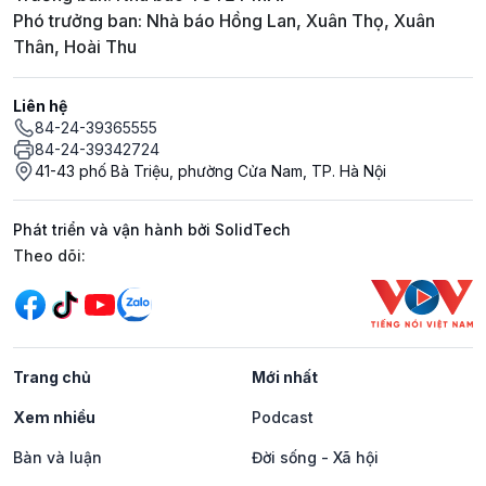
Phó trưởng ban: Nhà báo Hồng Lan, Xuân Thọ, Xuân
Thân, Hoài Thu
Liên hệ
84-24-39365555
84-24-39342724
41-43 phố Bà Triệu, phường Cửa Nam, TP. Hà Nội
Phát triển và vận hành bởi SolidTech
Mạng xã hội
Theo dõi:
Trang chủ
Mới nhất
Xem nhiều
Podcast
Bàn và luận
Đời sống - Xã hội