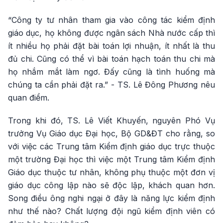
“Công ty tư nhân tham gia vào công tác kiểm định
giáo dục, họ không được ngân sách Nhà nước cấp thì
ít nhiều họ phải đặt bài toán lợi nhuận, ít nhất là thu
đủ chi. Cũng có thể vì bài toán hạch toán thu chi mà
họ nhắm mắt làm ngơ. Đấy cũng là tình huống mà
chúng ta cần phải đặt ra.” - TS. Lê Đông Phương nêu
quan điểm.
Trong khi đó, TS. Lê Viết Khuyến, nguyên Phó Vụ
trưởng Vụ Giáo dục Đại học, Bộ GD&ĐT cho rằng, so
với việc các Trung tâm Kiểm định giáo dục trực thuộc
một trường Đại học thì việc một Trung tâm Kiểm định
Giáo dục thuộc tư nhân, không phụ thuộc một đơn vị
giáo dục công lập nào sẽ độc lập, khách quan hơn.
Song điều ông nghi ngại ở đây là năng lực kiểm định
như thế nào? Chất lượng đội ngũ kiểm định viên có