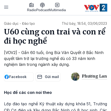
Nhảy đến nội dung
Podcast
Radio
Multimedia
Main navigation
Giáo dục - Đào tạo
Thứ bảy, 18:54, 03/06/2023
U60 cùng con trai và con rể
đi học nghề
[VOV2] - Gần 60 tuổi, ông Bùi Văn Quyết ở Bắc Ninh
quyết tâm trở lại trường nghề dù có 33 năm kinh
nghiệm làm trong ngành xây dựng.
Phương Lan
Facebook
Gửi mail
Học để các con noi theo
Lớp đào tạo nghề Kỹ thuật xây dựng khóa 51, Trường
CĐ Cơ điện và Xây dựng Bắc Ninh có 8 học sinh. Các