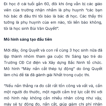
Đi học ở cái tuổi gần 60, đôi khi ông vẫn bị các giáo
viên của trường nhận nhầm là phụ huynh “các bạn
hỏi bác đi đâu thì tôi bảo là bác đi học. Các thầy thì
tưởng là phụ huynh của em nào, tôi liền bảo không,
tôi là học sinh Bùi Văn Quyết!”.
Mô hình sáng tạo đầu tiên
Mới đây, ông Quyết và con rể cùng 3 học sinh nữa đã
lập thành nhóm tham gia cuộc thi Sáng tạo trẻ do
Trường CĐ Cơ điện và Xây dựng Bắc Ninh tổ chức.
Mô hình “Máy nắn cắt thép tự động” do ông Quyết
làm chủ đề tài đã giành giải Nhất trong cuộc thi.
“Nếu nắn thẳng ra đo cắt rất tốn công và vất vả, cần
một người đo thước, một người cầm trợ lực cắt thì với
mô hình này không cần nhiều nhân công như vậy,
máy sẽ tự động đo, nắn cắt, giúp giảm chi phí nhân