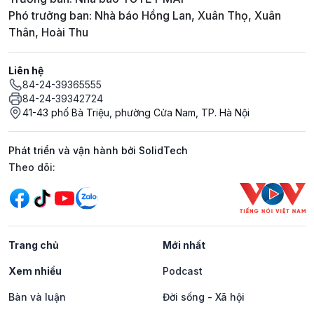
Phó trưởng ban: Nhà báo Hồng Lan, Xuân Thọ, Xuân
Thân, Hoài Thu
Liên hệ
84-24-39365555
84-24-39342724
41-43 phố Bà Triệu, phường Cửa Nam, TP. Hà Nội
Phát triển và vận hành bởi SolidTech
Mạng xã hội
Theo dõi:
Trang chủ
Mới nhất
Xem nhiều
Podcast
Bàn và luận
Đời sống - Xã hội