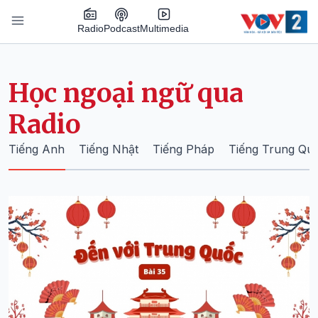
Nhảy đến nội dung
Podcast
Radio
Multimedia
Main navigation
Học ngoại ngữ qua
Radio
Tiếng Anh
Tiếng Nhật
Tiếng Pháp
Tiếng Trung Qu