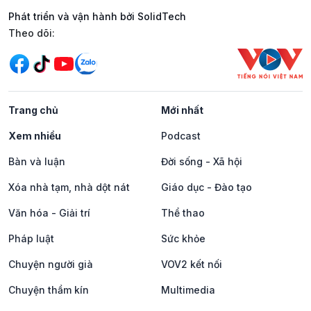
Phát triển và vận hành bởi SolidTech
Mạng xã hội
Theo dõi:
Trang chủ
Mới nhất
Xem nhiều
Podcast
Bàn và luận
Đời sống - Xã hội
Xóa nhà tạm, nhà dột nát
Giáo dục - Đào tạo
Văn hóa - Giải trí
Thể thao
Pháp luật
Sức khỏe
Chuyện người già
VOV2 kết nối
Chuyện thầm kín
Multimedia