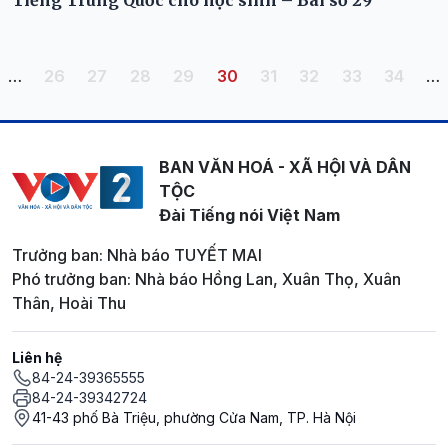
Pagination
Trang
Trang
Trang
Trang
Trang hiện thời
Trang
Trang
Trang
Trang
…
26
27
28
29
30
31
32
33
34
…
BAN VĂN HOÁ - XÃ HỘI VÀ DÂN
TỘC
Đài Tiếng nói Việt Nam
Trưởng ban: Nhà báo TUYẾT MAI
Phó trưởng ban: Nhà báo Hồng Lan, Xuân Thọ, Xuân
Thân, Hoài Thu
Liên hệ
84-24-39365555
84-24-39342724
41-43 phố Bà Triệu, phường Cửa Nam, TP. Hà Nội