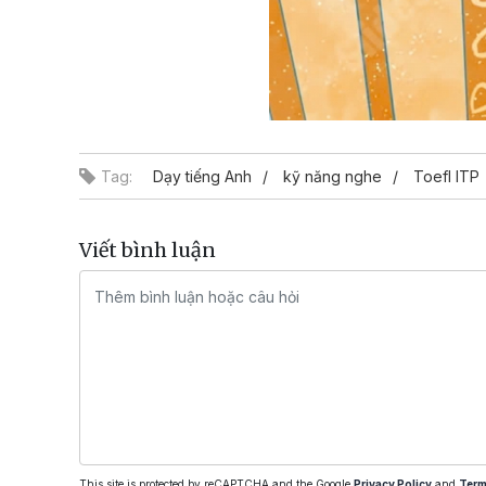
Tag:
Dạy tiếng Anh
kỹ năng nghe
Toefl ITP
Viết bình luận
This site is protected by reCAPTCHA and the Google
Privacy Policy
and
Term