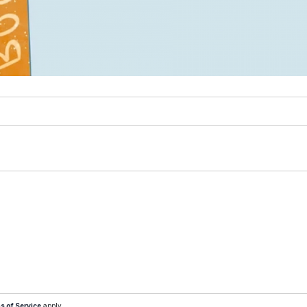
s of Service
apply.