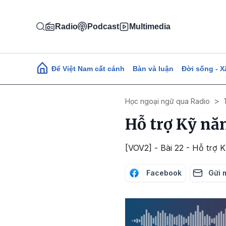
Nhảy đến nội dung
Radio
Podcast
Multimedia
Main navigation
Để Việt Nam cất cánh
Bàn và luận
Đời sống - X
Học ngoại ngữ qua Radio
Hỗ trợ Kỹ năn
[VOV2] - Bài 22 - Hỗ trợ 
Facebook
Gửi 