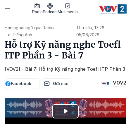
Nhảy đến nội dung
Podcast
Radio
Multimedia
Main navigation
Học ngoại ngữ qua Radio
Thứ sáu, 17:26,
Tiếng Anh
05/06/2026
Hỗ trợ Kỹ năng nghe Toefl
ITP Phần 3 - Bài 7
[VOV2] - Bài 7: Hỗ trợ Kỹ năng nghe Toefl ITP Phần 3
VOV2
Facebook
Gửi mail
Play