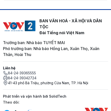
BAN VĂN HOÁ - XÃ HỘI VÀ DÂN
TỘC
Đài Tiếng nói Việt Nam
Trưởng ban: Nhà báo TUYẾT MAI
Phó trưởng ban: Nhà báo Hồng Lan, Xuân Thọ, Xuân
Thân, Hoài Thu
Liên hệ
84-24-39365555
84-24-39342724
41-43 phố Bà Triệu, phường Cửa Nam, TP. Hà Nội
Phát triển và vận hành bởi SolidTech
Mạng xã hội
Theo dõi: