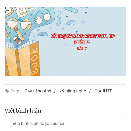
Video
Tag:
Dạy tiếng Anh
kỹ năng nghe
Toefl ITP
Viết bình luận