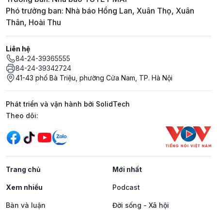
Phó trưởng ban: Nhà báo Hồng Lan, Xuân Thọ, Xuân
Thân, Hoài Thu
Liên hệ
84-24-39365555
84-24-39342724
41-43 phố Bà Triệu, phường Cửa Nam, TP. Hà Nội
Phát triển và vận hành bởi SolidTech
Mạng xã hội
Theo dõi:
Trang chủ
Mới nhất
Xem nhiều
Podcast
Bàn và luận
Đời sống - Xã hội