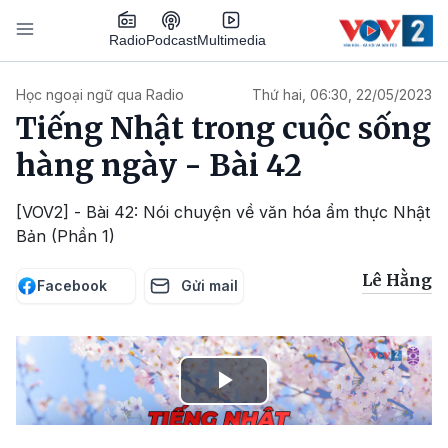
Nhảy đến nội dung
Podcast
Radio
Multimedia
Main navigation
Học ngoại ngữ qua Radio
Thứ hai, 06:30, 22/05/2023
Tiếng Nhật trong cuộc sống
hàng ngày - Bài 42
[VOV2] - Bài 42: Nói chuyện về văn hóa ẩm thực Nhật
Bản (Phần 1)
Lê Hằng
Facebook
Gửi mail
Play