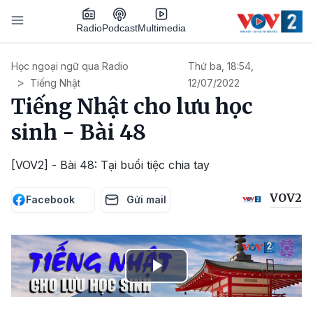
Nhảy đến nội dung
Podcast
Radio
Multimedia
Main navigation
Học ngoại ngữ qua Radio
Thứ ba, 18:54,
Tiếng Nhật
12/07/2022
Tiếng Nhật cho lưu học
sinh - Bài 48
[VOV2] - Bài 48: Tại buổi tiệc chia tay
VOV2
Facebook
Gửi mail
Play