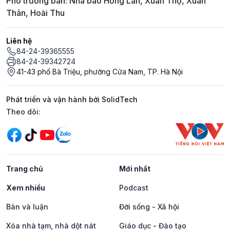
Phó trưởng ban: Nhà báo Hồng Lan, Xuân Thọ, Xuân
Thân, Hoài Thu
Liên hệ
84-24-39365555
84-24-39342724
41-43 phố Bà Triệu, phường Cửa Nam, TP. Hà Nội
Phát triển và vận hành bởi SolidTech
Mạng xã hội
Theo dõi:
Trang chủ
Mới nhất
Xem nhiều
Podcast
Bàn và luận
Đời sống - Xã hội
Xóa nhà tạm, nhà dột nát
Giáo dục - Đào tạo