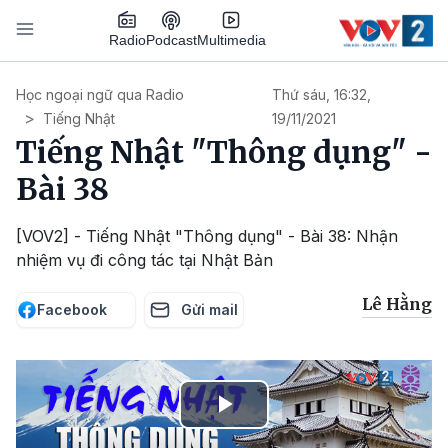
Nhảy đến nội dung
Podcast
Radio
Multimedia
Main navigation
Học ngoại ngữ qua Radio
Thứ sáu, 16:32,
Tiếng Nhật
19/11/2021
Tiếng Nhật "Thông dụng" -
Bài 38
[VOV2] - Tiếng Nhật "Thông dụng" - Bài 38: Nhận
nhiệm vụ đi công tác tại Nhật Bản
Lê Hằng
Facebook
Gửi mail
Play