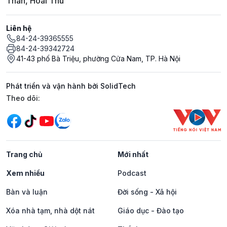
Thân, Hoài Thu
Liên hệ
84-24-39365555
84-24-39342724
41-43 phố Bà Triệu, phường Cửa Nam, TP. Hà Nội
Phát triển và vận hành bởi SolidTech
Mạng xã hội
Theo dõi:
Trang chủ
Mới nhất
Xem nhiều
Podcast
Bàn và luận
Đời sống - Xã hội
Xóa nhà tạm, nhà dột nát
Giáo dục - Đào tạo