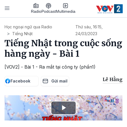
Nhảy đến nội dung
Podcast
Radio
Multimedia
Main navigation
Học ngoại ngữ qua Radio
Thứ sáu, 16:15,
Tiếng Nhật
24/03/2023
Tiếng Nhật trong cuộc sống
hàng ngày - Bài 1
[VOV2] - Bài 1 - Ra mắt tại công ty (phần1)
Lê Hằng
Facebook
Gửi mail
Play