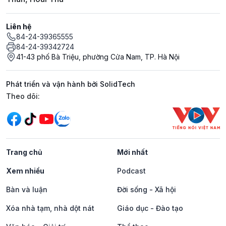
Liên hệ
84-24-39365555
84-24-39342724
41-43 phố Bà Triệu, phường Cửa Nam, TP. Hà Nội
Phát triển và vận hành bởi SolidTech
Mạng xã hội
Theo dõi:
Trang chủ
Mới nhất
Xem nhiều
Podcast
Bàn và luận
Đời sống - Xã hội
Xóa nhà tạm, nhà dột nát
Giáo dục - Đào tạo